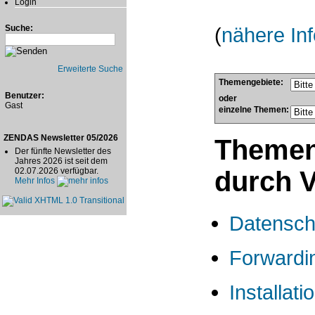
Login
Suche:
(
nähere In
Erweiterte Suche
Themengebiete:
Benutzer:
oder
Gast
einzelne Themen:
ZENDAS Newsletter 05/2026
Themeng
Der fünfte Newsletter des
Jahres 2026 ist seit dem
02.07.2026 verfügbar.
durch 
Mehr Infos
Datensch
Forwardi
Installat