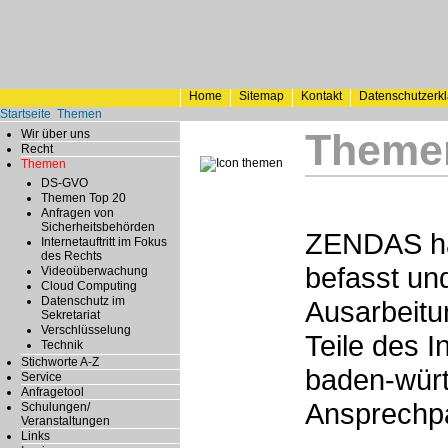
Home
Sitemap
Kontakt
Datenschutzerk
Startseite
Themen
Theme
Wir über uns
Recht
Themen
DS-GVO
Themen Top 20
Anfragen von
Sicherheitsbehörden
ZENDAS ha
Internetauftritt im Fokus
des Rechts
befasst un
Videoüberwachung
Cloud Computing
Datenschutz im
Ausarbeitu
Sekretariat
Verschlüsselung
Teile des 
Technik
Stichworte A-Z
baden-würt
Service
Anfragetool
Ansprechp
Schulungen/
Veranstaltungen
Links