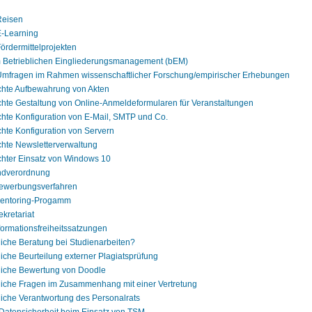
Reisen
E-Learning
ördermittelprojekten
 Betrieblichen Eingliederungsmanagement (bEM)
Umfragen im Rahmen wissenschaftlicher Forschung/empirischer Erhebungen
hte Aufbewahrung von Akten
hte Gestaltung von Online-Anmeldeformularen für Veranstaltungen
hte Konfiguration von E-Mail, SMTP und Co.
hte Konfiguration von Servern
hte Newsletterverwaltung
hter Einsatz von Windows 10
ndverordnung
Bewerbungsverfahren
Mentoring-Progamm
kretariat
formationsfreiheitssatzungen
iche Beratung bei Studienarbeiten?
iche Beurteilung externer Plagiatsprüfung
liche Bewertung von Doodle
liche Fragen im Zusammenhang mit einer Vertretung
liche Verantwortung des Personalrats