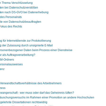
m Thema Verschlüsselung
hten bei Datenschutzverstößen
chten nach DS-GVO bei Datenerhebung
 des Personalrats
kte von Datenschutzbeauftragten
m Fokus des Rechts
g für Internetdienste zur Protokollierung
g der Zulassung durch unsignierte E-Mail
personenbezogener Daten beim Prozess einer Dienstreise
r als Auftragsverarbeitung?
AM-Ordners
ersonalausweises
genz
 Verwandtschaftsverhältnisse des Arbeitnehmers
zess
hwangerschaft - wer muss oder darf das Geheimnis lüften?
 Täuschungsversuchs im Rahmen einer Promotion an andere Hochschulen
bgelehnte Dissertationen rechtswidrig