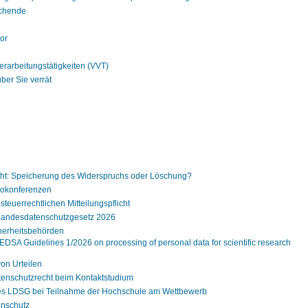
schende
or
erarbeitungstätigkeiten (VVT)
ber Sie verrät
cht: Speicherung des Widerspruchs oder Löschung?
eokonferenzen
steuerrechtlichen Mitteilungspflicht
andesdatenschutzgesetz 2026
herheitsbehörden
SA Guidelines 1/2026 on processing of personal data for scientific research
on Urteilen
nschutzrecht beim Kontaktstudium
es LDSG bei Teilnahme der Hochschule am Wettbewerb
enschutz