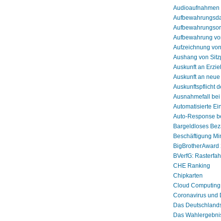
Audioaufnahmen
Aufbewahrungsdau
Aufbewahrungsor
Aufbewahrung von
Aufzeichnung von
Aushang von Sitz
Auskunft an Erzie
Auskunft an neue
Auskunftspflicht 
Ausnahmefall bei
Automatisierte E
Auto-Response be
Bargeldloses Beza
Beschäftigung Mi
BigBrotherAward 
BVerfG: Rasterfah
CHE Ranking
Chipkarten
Cloud Computing
Coronavirus und 
Das Deutschland
Das Wahlergebnis