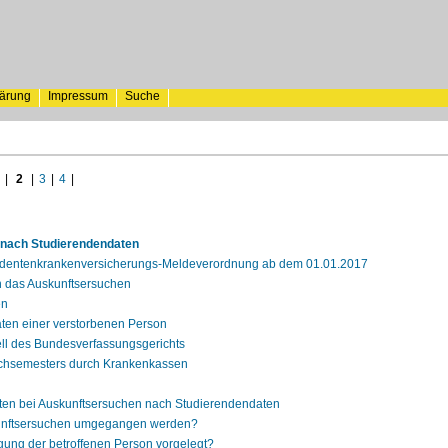
lärung
Impressum
Suche
|
2
|
3
|
4
|
nach Studierendendaten
udentenkrankenversicherungs-Meldeverordnung ab dem 01.01.2017
 das Auskunftsersuchen
en
ten einer verstorbenen Person
l des Bundesverfassungsgerichts
chsemesters durch Krankenkassen
chten bei Auskunftsersuchen nach Studierendendaten
kunftsersuchen umgegangen werden?
igung der betroffenen Person vorgelegt?