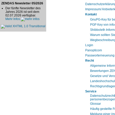
ZENDAS Newsletter 05/2026
Datenschutzerklärun
Der fünfte Newsletter des
Impressum/ Anbieter
Jahres 2026 ist seit dem
Kontakt
02.07.2026 verfügbar.
Mehr Infos
GnuPG-Key für b
PGP Key von inf
Shibboleth Infor
Warum sollten Sie
Wegbeschreibun
Login
Panopticom
Passworterneuerung S
Recht
Allgemeine Infor
Bewertungen Z
Gesetze und Ver
Landeshochschul
Rechtsgrundlage
Service
Datenschutzrechtl
personenbezogen
Glossar
Häufig gestellte 
Meldung einer (m