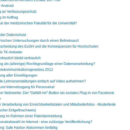
Datensicherheit beim Einsatz von TSM
r Android
g an Verfassungsschutz
 im Auftrag
l der medizinischen Fakultät für die Universität?
 der Datenschutz
inischen Untersuchungen durch einen Betriebsarzt
tscheidung des EuGH und die Konsequenzen für Hochschulen
ls TK-Anbieter
rtraulich bleibt vertraulich
g als (alleinige) Rechtsgrundlage einer Datenverarbeitung?
Telekommunikationsgesetzes 2012
ng alter Einwilligungen
de Lehrveranstaltungen einfach auf Video aufnehmen?
nd Internetzugang für Personalrat
er Netzwerke: Der "Gefällt mir"-Button als soziales Plug-in von Facebook
e
ie Verarbeitung von Erreichbarkeitsdaten und Mitarbeiterfotos - Mustertexte
scher Entgeltnachweis)
nung im Rahmen einer Patentanmeldung
onalratswahl im Internet - eine zulässige Veröffentlichung?
g: Safe Harbor-Abkommen hinfällig