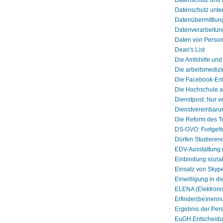
Datenschutz und 
Datenschutz unte
Datenübermittlun
Datenverarbeitung
Daten von Persona
Dean's List
Die Amtshilfe und
Die arbeitsmediz
Die Facebook-En
Die Hochschule a
Dienstpost: Nur ve
Dienstvereinbarun
Die Reform des 
DS-GVO: Fortgeltu
Dürfen Studieren
EDV-Ausstattung u
Einbindung sozial
Einsatz von Skyp
Einwilligung in d
ELENA (Elektroni
Erfinder(be)nen
Ergebnis der Pers
EuGH Entscheidun