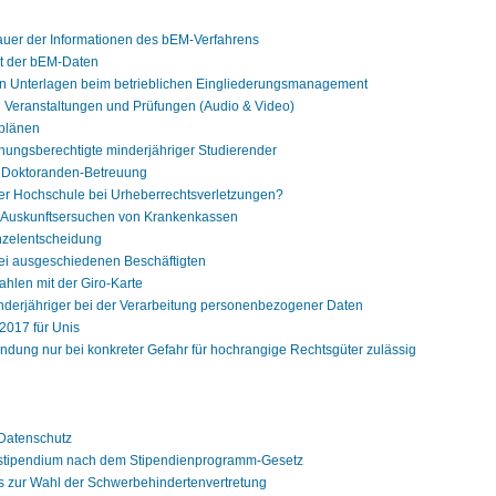
er der Informationen des bEM-Verfahrens
t der bEM-Daten
 Unterlagen beim betrieblichen Eingliederungsmanagement
 Veranstaltungen und Prüfungen (Audio & Video)
plänen
hungsberechtigte minderjähriger Studierender
 Doktoranden-Betreuung
der Hochschule bei Urheberrechtsverletzungen?
 Auskunftsersuchen von Krankenkassen
inzelentscheidung
i ausgeschiedenen Beschäftigten
hlen mit der Giro-Karte
nderjähriger bei der Verarbeitung personenbezogener Daten
2017 für Unis
ndung nur bei konkreter Gefahr für hochrangige Rechtsgüter zulässig
Datenschutz
stipendium nach dem Stipendienprogramm-Gesetz
 zur Wahl der Schwerbehindertenvertretung