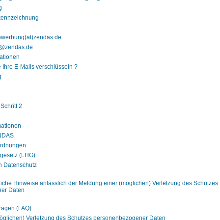
g
kennzeichnung
ewerbung(at)zendas.de
o@zendas.de
mationen
 Ihre E-Mails verschlüsseln ?
g
chritt 2
mationen
ENDAS
ordnungen
gesetz (LHG)
n Datenschutz
iche Hinweise anlässlich der Meldung einer (möglichen) Verletzung des Schutzes
er Daten
Fragen (FAQ)
öglichen) Verletzung des Schutzes personenbezogener Daten