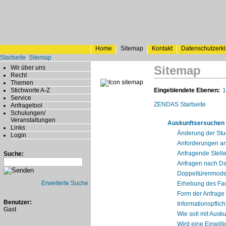
Home
Sitemap
Kontakt
Datenschutzerk
Startseite
Sitemap
Sitemap
Wir über uns
Recht
Themen
Stichworte A-Z
Eingeblendete Ebenen:
1
Service
ZENDAS Startseite
Anfragetool
Schulungen/
Veranstaltungen
Auskunftsersuchen 
Links
Änderung der St
Login
Anforderungen an
Anfragende Stell
Suche:
Anfragen nach Da
Doppeltürenmodel
Erweiterte Suche
Erhebung des Fa
Form der Anfrage
Benutzer:
Informationspfli
Gast
Wie soll mit Aus
Wird eine Einwill