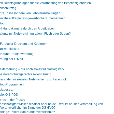
n Rechtsgrundlagen für die Verarbeitung von Beschäftigtendaten
enschutztag
ehre, insbesondere von Lehrveranstaltungen
hutzbeauftragter als gewerblicher Unternehmer
ptop
t Handykamera durch den Arbeitgeber
talente mit Netzwerkintegration - Fluch oder Segen?
 Farblaser-Druckern und Kopierern
twortlichkeit
rlaubte Telefonwerbung
bung per E-Mail
ekterhebung – nur noch etwas für Nostalgiker?
ine datenschutzgerechte Aktenführung
rsitäten in sozialen Netzwerken, z.B. Facebook
ktop-Programmen
utzgesetz
ule: QIS-POS
ige in der Presse
eschäftigter Wissenschaftler oder beide – wer ist bei der Verarbeitung von
Verantwortlicher im Sinne der DS-GVO?
anlage: Pflicht zum Kundenverzeichnis?