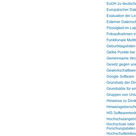
EuGH zu deutsche
Europäischer Dat
Evaluation der L
Externer Datensc
Flüssigkeit im La
Fotoaufnahmen mi
Funktionale Multi
Geburtstagslisten
Gelbe Punkte bei
Gemeinsame Veran
Gesetz gegen une
Gewerkschaftswer
Google Software
Grundsatz der Dir
Grundsätze für e
Gruppen von Unive
Hinweise zu Des
Hinweisgebersch
HIS Softwaremod
Hochschulangehör
Hochschule oder b
Forschungsdaten 
Hochschultelefon