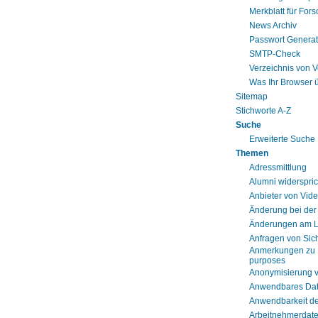
Merkblatt für For
News Archiv
Passwort Generat
SMTP-Check
Verzeichnis von V
Was Ihr Browser ü
Sitemap
Stichworte A-Z
Suche
Erweiterte Suche
Themen
Adressmittlung
Alumni widerspri
Anbieter von Vid
Änderung bei der 
Änderungen am L
Anfragen von Sic
Anmerkungen zu ED
purposes
Anonymisierung v
Anwendbares Date
Anwendbarkeit d
Arbeitnehmerdat