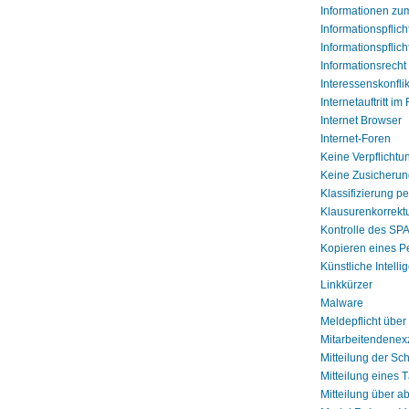
Informationen zu
Informationspflic
Informationspfli
Informationsrecht
Interessenskonfli
Internetauftritt i
Internet Browser
Internet-Foren
Keine Verpflichtun
Keine Zusicherun
Klassifizierung 
Klausurenkorrektu
Kontrolle des SP
Kopieren eines P
Künstliche Intelli
Linkkürzer
Malware
Meldepflicht über
Mitarbeitendenex
Mitteilung der Sc
Mitteilung eines
Mitteilung über a