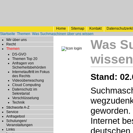
Home
Sitemap
Kontakt
Datenschutzerk
Startseite
Themen
Was Suchmaschinen über uns wissen
Was S
Wir über uns
Recht
Themen
wissen
DS-GVO
Themen Top 20
Anfragen von
Sicherheitsbehörden
Internetauftritt im Fokus
Stand: 02.
des Rechts
Videoüberwachung
Cloud Computing
Suchmaschi
Datenschutz im
Sekretariat
wegzudenke
Verschlüsselung
Technik
Stichworte A-Z
geworden. M
Service
Anfragetool
Internet be
Schulungen/
Veranstaltungen
deutschen 
Links