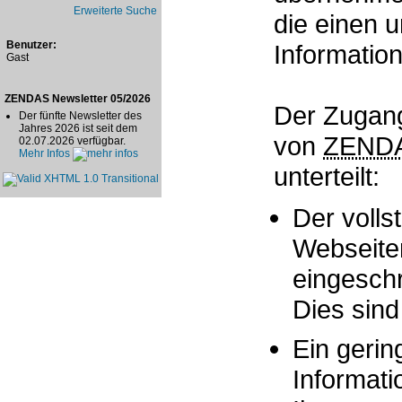
Erweiterte Suche
die einen u
Benutzer:
Informatio
Gast
ZENDAS Newsletter 05/2026
Der Zugan
Der fünfte Newsletter des
Jahres 2026 ist seit dem
von
ZEND
02.07.2026 verfügbar.
Mehr Infos
unterteilt:
Der voll
Webseite
eingesch
Dies sind
Ein gerin
Informati