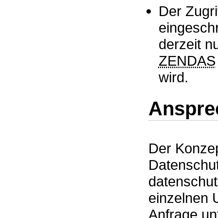
Der Zugrif
eingeschr
derzeit n
ZENDAS
wird.
Anspre
Der Konzep
Datenschut
datenschutz
einzelnen 
Anfrage unt