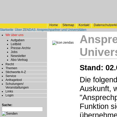
Home
Sitemap
Kontakt
Datenschutzerk
Startseite
Über ZENDAS
Ansprechpartner und Universitäten
Anspre
Wir über uns
Aufgaben
Leitbild
Univer
Presse-Archiv
Jobs
Newsletter
Abo-Vertrag
Recht
Stand: 02.
Themen
Stichworte A-Z
Service
Die folgen
Anfragetool
Schulungen/
Auskunft, 
Veranstaltungen
Links
"Ansprechp
Login
Funktion s
Suche:
übernehmen