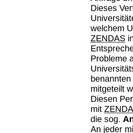
Dieses Verf
Universität
welchem Um
ZENDAS
i
Entspreche
Probleme a
Universitä
benannten 
mitgeteilt 
Diesen Pe
mit
ZEND
die sog.
An
An jeder m