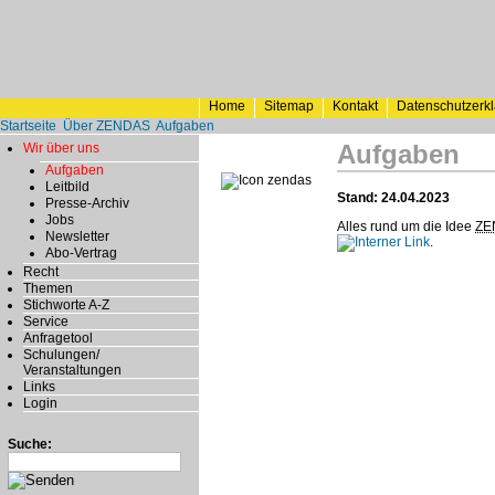
Home
Sitemap
Kontakt
Datenschutzerk
Startseite
Über ZENDAS
Aufgaben
Aufgaben
Wir über uns
Aufgaben
Leitbild
Stand: 24.04.2023
Presse-Archiv
Jobs
Alles rund um die Idee
ZE
Newsletter
.
Abo-Vertrag
Recht
Themen
Stichworte A-Z
Service
Anfragetool
Schulungen/
Veranstaltungen
Links
Login
Suche: