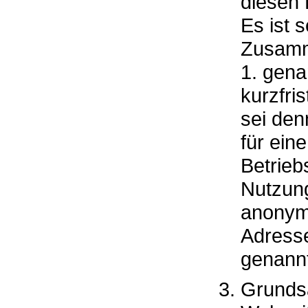
diesen 
Es ist 
Zusamm
1. gen
kurzfri
sei den
für ei
Betrieb
Nutzung
anonymi
Adresse
genannt
Grundsä