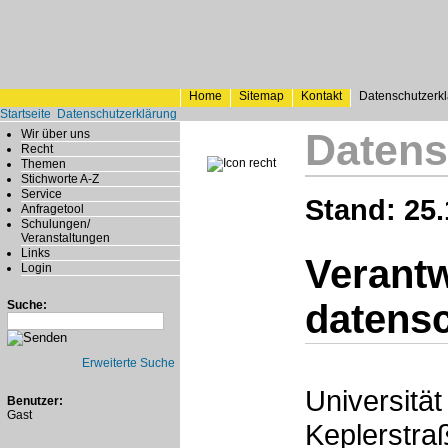
Home
Sitemap
Kontakt
Datenschutzerk
Startseite
Datenschutzerklärung
Datens
Wir über uns
Recht
Themen
Stichworte A-Z
Service
Stand: 25.
Anfragetool
Schulungen/
Veranstaltungen
Links
Verantw
Login
datensc
Suche:
Erweiterte Suche
Universität
Benutzer:
Gast
Keplerstra