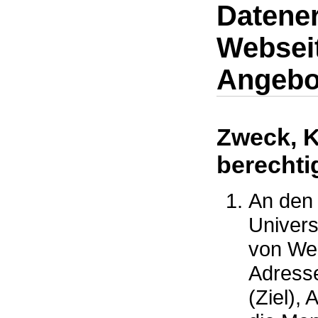
Datene
Websei
Angebo
Zweck, K
berechti
An den
Univers
von Web
Adresse
(Ziel),