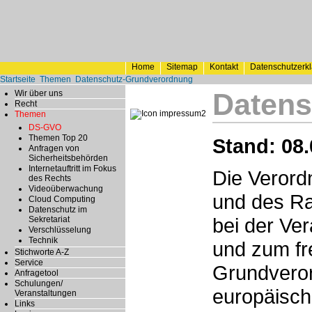
Home
Sitemap
Kontakt
Datenschutzerk
Startseite
Themen
Datenschutz-Grundverordnung
Datens
Wir über uns
Recht
Themen
DS-GVO
Themen Top 20
Stand: 08.
Anfragen von
Sicherheitsbehörden
Internetauftritt im Fokus
Die Verord
des Rechts
Videoüberwachung
und des Ra
Cloud Computing
Datenschutz im
bei der Ve
Sekretariat
Verschlüsselung
Technik
und zum fr
Stichworte A-Z
Service
Grundveror
Anfragetool
Schulungen/
europäische
Veranstaltungen
Links