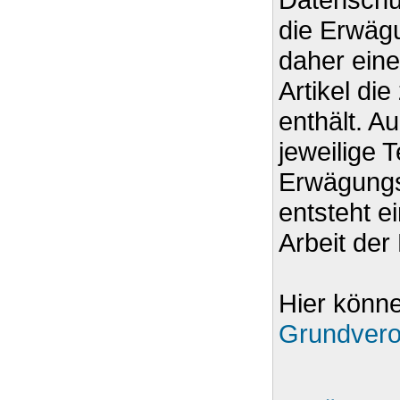
die Erwäg
daher eine
Artikel d
enthält. A
jeweilige T
Erwägungsg
entsteht e
Arbeit de
Hier könn
Grundvero