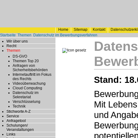
Home
Sitemap
Kontakt
Datenschutzerk
Startseite
Themen
Datenschutz im Bewerbungsverfahren
Datens
Wir über uns
Recht
Themen
Bewer
DS-GVO
Themen Top 20
Anfragen von
Sicherheitsbehörden
Internetauftritt im Fokus
Stand: 18.
des Rechts
Videoüberwachung
Cloud Computing
Bewerbungs
Datenschutz im
Sekretariat
Mit Lebens
Verschlüsselung
Technik
Stichworte A-Z
und Angab
Service
Anfragetool
Bewerbungs
Schulungen/
Veranstaltungen
potentiell
Links