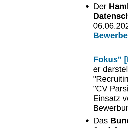
Der
Hamb
Datensch
06.06.202
Bewerber
Fokus" 
er darstel
"Recruiti
"CV Parsi
Einsatz 
Bewerbun
Das
Bund