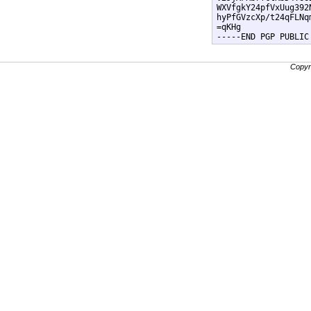
WXVfgkY24pfVxUug392
hyPfGVzcXp/t24qFLNq
=qKHg

Copyr