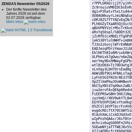
r7PPLGRkD/ij2Y/yjVh
ZENDAS Newsletter 05/2026
Zc9roujuVM0IDCbsEnR
Der fünfte Newsletter des
dg1+P3hat+Y5xLtsd4v
Jahres 2026 ist seit dem
OU8AGNkuyrLzmiNDqEu
02.07.2026 verfügbar.
cDRJ8ZS7YTtNZvEqIN/
Mehr Infos
PLh6UZyTXaAR5QjOicS
qBUVPNYVzCrMScTrKkv
eRsYq5Ospl/S8DDt32E
jZcMfDJcxMbELYTgOPd
jek530YlulHWHf+im86
fJ3n2zGsnjlWfrE4Nb8
EADJezqPDrzYmavJ2ib
EklKKTh8Io6M/sxbXWr
ULPhHixk7gOwo/n6eZA
oerYmy9DshMWayFgGPb
wtl8zEKd+Tz70D3wtgJ
xLnXqy3LbH7OrsEad8g
AbWiBbf9Ui4FBALsTag
LyFnh5GIFN19/8E3JT8
XpZIlkmPkwJOvWHBwvV
8kC5yXNld7q40wc2aBL
j+w2ervFA+QE6p6Redn
FiEEPRSwSBHr3HXJ1Nq
zyzVmQ//XKV9wkY7L8e
EGYFb5hPCDACvYtoOkg
O5ZCSl16YPlbcrFz4Vd
eugdcREcTtX70CGWY51
0lAzhXmLiCskDJGd3xO
wIpPnzhQAA+/J6sf8tn
mchcis6ugSO09Fn2VhL
5GEwmNYjafTTWEJ8v5S
V2JjAFRbrfctKbD4Y66