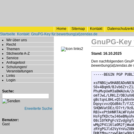
Home
Sitemap
Kontakt
Datenschutzerk
Startseite
Kontakt
GnuPG-Key für bewerbung(at)zendas.de
GnuPG-Key f
Wir über uns
Recht
Themen
Stichworte A-Z
Stand: 16.10.2025
Service
Den nachfolgenden GnuPG-
Anfragetool
bewerbung(at)zendas.de
s
Schulungen/
Veranstaltungen
-----BEGIN PGP PUBL
Links
Login
xsFNBGjw9HABEADoN83
S0+4Bqm9/BJvb6ZrcZ1
Suche:
PhuMvpUeM3aBWAUxA/2
omTJwL/LRKLZ/OBJuXA
gBctqnL8HL+Q51yAhnV
DqoycvvzQGdB4cT/fJZ
SHQWVatDEz/D7rt/9z8
Erweiterte Suche
RB3+xPtbHNRTALWFVyk
HsFgfKDctwJ46eBNyoh
Benutzer:
08c10fKPgFcVZvdgVgf
Gast
wMg2P4116la0R2fjWwa
zRYgPGJld2VyYnVuZ0B
DHKtMq+zzywFAmjw9Hc