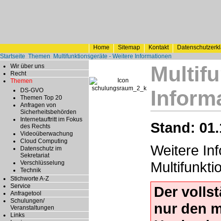
Home
Sitemap
Kontakt
Datenschutzerk
Startseite
Themen
Multifunktionsgeräte - Weitere Informationen
Multif
Wir über uns
Recht
Themen
Inform
DS-GVO
Themen Top 20
Anfragen von
Sicherheitsbehörden
Internetauftritt im Fokus
Stand: 01.
des Rechts
Videoüberwachung
Cloud Computing
Weitere In
Datenschutz im
Sekretariat
Multifunkti
Verschlüsselung
Technik
Stichworte A-Z
Service
Der volls
Anfragetool
Schulungen/
nur den 
Veranstaltungen
Links