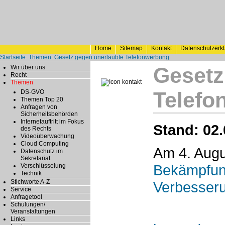
Home
Sitemap
Kontakt
Datenschutzerk
Startseite
Themen
Gesetz gegen unerlaubte Telefonwerbung
Gesetz
Wir über uns
Recht
Themen
Telefo
DS-GVO
Themen Top 20
Anfragen von
Sicherheitsbehörden
Internetauftritt im Fokus
Stand: 02.
des Rechts
Videoüberwachung
Cloud Computing
Am 4. Augu
Datenschutz im
Sekretariat
Bekämpfung
Verschlüsselung
Technik
Stichworte A-Z
Verbesseru
Service
Anfragetool
Schulungen/
Veranstaltungen
Links