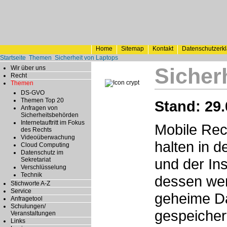
Home
Sitemap
Kontakt
Datenschutzerk
Startseite
Themen
Sicherheit von Laptops
Sicher
Wir über uns
Recht
Themen
DS-GVO
Themen Top 20
Stand: 29.
Anfragen von
Sicherheitsbehörden
Internetauftritt im Fokus
Mobile Rec
des Rechts
Videoüberwachung
halten in 
Cloud Computing
Datenschutz im
und der In
Sekretariat
Verschlüsselung
Technik
dessen wer
Stichworte A-Z
Service
geheime Da
Anfragetool
Schulungen/
gespeicher
Veranstaltungen
Links