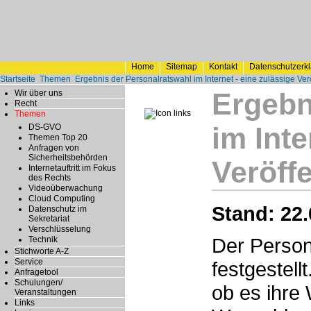
Home
Sitemap
Kontakt
Datenschutzerk
Startseite
Themen
Ergebnis der Personalratswahl im Internet - eine zulässige Ver
Ergebn
Wir über uns
Recht
Themen
im Inte
DS-GVO
Themen Top 20
Anfragen von
Sicherheitsbehörden
Veröff
Internetauftritt im Fokus
des Rechts
Videoüberwachung
Cloud Computing
Stand: 22.
Datenschutz im
Sekretariat
Verschlüsselung
Der Person
Technik
Stichworte A-Z
Service
festgestell
Anfragetool
Schulungen/
ob es ihre
Veranstaltungen
Links