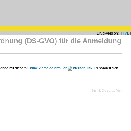
[Druckversion:
HTML
]
ordnung (DS-GVO) für die Anmeldung
nertag mit diesem
Online-Anmeldeformular
. Es handelt sich
Zugriff: Die ganze Welt