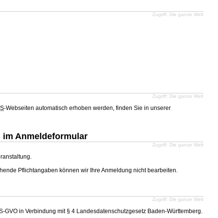
Zugriff: Die ganze Welt
Zugriff: Die ganze Welt
S
-Webseiten automatisch erhoben werden, finden Sie in unserer
n im Anmeldeformular
Zugriff: Die ganze Welt
ranstaltung.
echende Pflichtangaben können wir Ihre Anmeldung nicht bearbeiten.
Zugriff: Die ganze Welt
s. 3 DS-GVO in Verbindung mit § 4 Landesdatenschutzgesetz Baden-Württemberg.