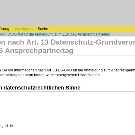
lärung
Impressum
Suche
dnung (DS-GVO) für die Anmeldung zum ZENDAS Ansprechpartnertag
en nach Art. 13 Datenschutz-Grundver
 Ansprechpartnertag
n Sie die Informationen nach Art. 13 DS-GVO für die Anmeldung zum Ansprechpart
anstaltung der neun baden-württembergischen Universitäten.
m datenschutzrechtlichen Sinne
ttgart.de