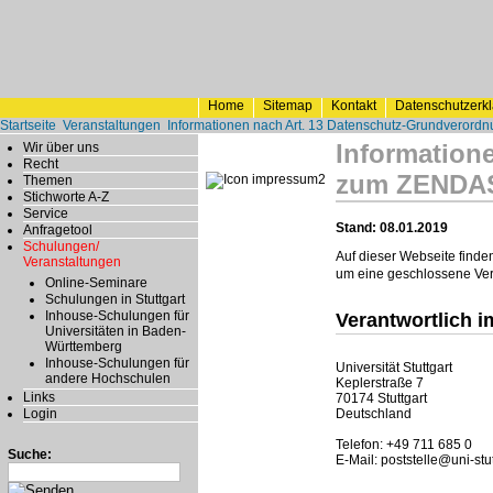
Home
Sitemap
Kontakt
Datenschutzerk
Startseite
Veranstaltungen
Informationen nach Art. 13 Datenschutz-Grundveror
Information
Wir über uns
Recht
zum ZENDAS
Themen
Stichworte A-Z
Service
Stand: 08.01.2019
Anfragetool
Schulungen/
Auf dieser Webseite finde
Veranstaltungen
um eine geschlossene Ver
Online-Seminare
Schulungen in Stuttgart
Inhouse-Schulungen für
Verantwortlich i
Universitäten in Baden-
Württemberg
Inhouse-Schulungen für
Universität Stuttgart
andere Hochschulen
Keplerstraße 7
Links
70174 Stuttgart
Deutschland
Login
Telefon: +49 711 685 0
Suche:
E-Mail: poststelle@uni-stu