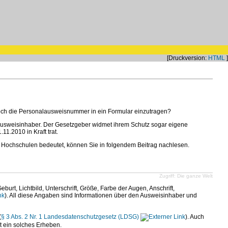
[Druckversion:
HTML
]
 noch die Personalausweisnummer in ein Formular einzutragen?
lausweisinhaber. Der Gesetzgeber widmet ihrem Schutz sogar eigene
1.2010 in Kraft trat.
n Hochschulen bedeutet, können Sie in folgendem Beitrag nachlesen.
Zugriff: Die ganze Welt
rt, Lichtbild, Unterschrift, Größe, Farbe der Augen, Anschrift,
). All diese Angaben sind Informationen über den Ausweisinhaber und
(
§ 3 Abs. 2 Nr. 1 Landesdatenschutzgesetz (LDSG)
). Auch
 ein solches Erheben.