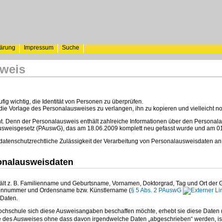
lärung
Impressum
Suche
weis
fig wichtig, die Identität von Personen zu überprüfen.
 die Vorlage des Personalausweises zu verlangen, ihn zu kopieren und vielleicht
cht. Denn der Personalausweis enthält zahlreiche Informationen über den Persona
usweisgesetz (PAuswG), das am 18.06.2009 komplett neu gefasst wurde und am 01.1
 datenschutzrechtliche Zulässigkeit der Verarbeitung von Personalausweisdaten a
onalausweisdaten
lt z. B. Familienname und Geburtsname, Vornamen, Doktorgrad, Tag und Ort der Gebu
riennummer und Ordensname bzw. Künstlername (
§ 5 Abs. 2 PAuswG
Daten.
chschule sich diese Ausweisangaben beschaffen möchte, erhebt sie diese Daten 
e des Ausweises ohne dass davon irgendwelche Daten „abgeschrieben“ werden, ist