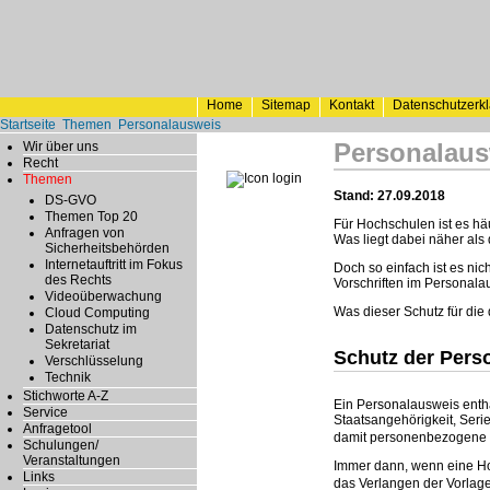
Home
Sitemap
Kontakt
Datenschutzerk
Startseite
Themen
Personalausweis
Personalaus
Wir über uns
Recht
Themen
Stand: 27.09.2018
DS-GVO
Themen Top 20
Für Hochschulen ist es häu
Anfragen von
Was liegt dabei näher als
Sicherheitsbehörden
Internetauftritt im Fokus
Doch so einfach ist es ni
des Rechts
Vorschriften im Personala
Videoüberwachung
Was dieser Schutz für die
Cloud Computing
Datenschutz im
Sekretariat
Schutz der Pers
Verschlüsselung
Technik
Stichworte A-Z
Ein Personalausweis enthä
Service
Staatsangehörigkeit, Se
Anfragetool
damit personenbezogene 
Schulungen/
Veranstaltungen
Immer dann, wenn eine Ho
Links
das Verlangen der Vorlag