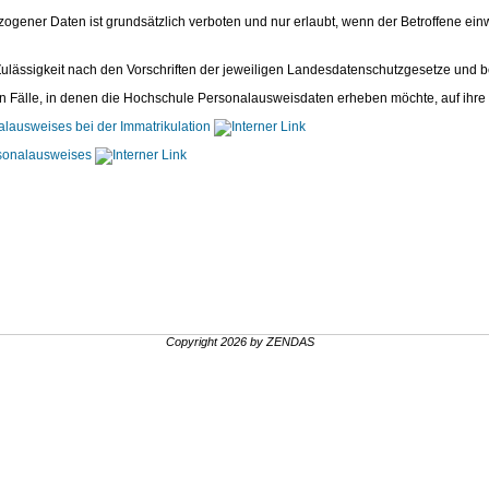
ener Daten ist grundsätzlich verboten und nur erlaubt, wenn der Betroffene einwill
ulässigkeit nach den Vorschriften der jeweiligen Landesdatenschutzgesetze und 
en Fälle, in denen die Hochschule Personalausweisdaten erheben möchte, auf ihre d
alausweises bei der Immatrikulation
rsonalausweises
Copyright 2026 by ZENDAS
.
.