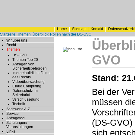
Home
Sitemap
Kontakt
Datenschutzerk
Startseite
Themen
Überblick: Rollen nach der DS-GVO
Überbl
Wir über uns
Recht
Themen
GVO
DS-GVO
Themen Top 20
Anfragen von
Sicherheitsbehörden
Internetauftritt im Fokus
Stand: 21.
des Rechts
Videoüberwachung
Cloud Computing
Bei der Ve
Datenschutz im
Sekretariat
müssen die
Verschlüsselung
Technik
Stichworte A-Z
Vorschrift
Service
Anfragetool
(DS-GVO) e
Schulungen/
Veranstaltungen
sich entsc
Links