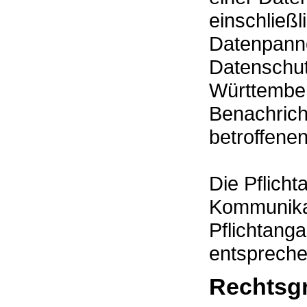
einschließ
Datenpanne
Datenschut
Württember
Benachrich
betroffene
Die Pflicht
Kommunikat
Pflichtang
entspreche
Rechtsg