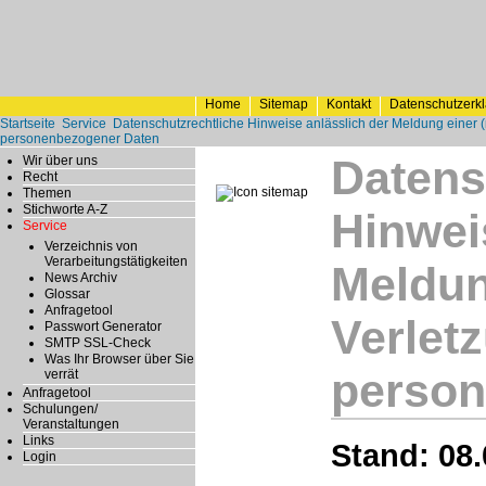
Home
Sitemap
Kontakt
Datenschutzerk
Startseite
Service
Datenschutzrechtliche Hinweise anlässlich der Meldung einer 
personenbezogener Daten
Datens
Wir über uns
Recht
Themen
Stichworte A-Z
Hinwei
Service
Verzeichnis von
Verarbeitungstätigkeiten
Meldun
News Archiv
Glossar
Anfragetool
Verlet
Passwort Generator
SMTP SSL-Check
Was Ihr Browser über Sie
person
verrät
Anfragetool
Schulungen/
Veranstaltungen
Links
Stand: 08.
Login