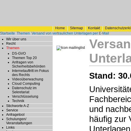
Home
Sitemap
Kontakt
Datenschutzerk
Startseite
Themen
Versand von vertraulichen Unterlagen per E-Mail
Versan
Wir über uns
Recht
Themen
Unterl
DS-GVO
Themen Top 20
Anfragen von
Sicherheitsbehörden
Internetauftritt im Fokus
Stand: 30.
des Rechts
Videoüberwachung
Cloud Computing
Universität
Datenschutz im
Sekretariat
Fachbereic
Verschlüsselung
Technik
Stichworte A-Z
und nachbe
Service
Anfragetool
häufig zur
Schulungen/
Veranstaltungen
Unterlagen
Links