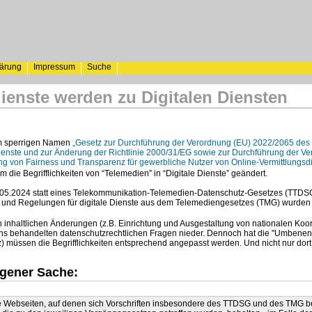
lärung
Impressum
Suche
ienste werden zu Digitalen Diensten
em sperrigen Namen
„Gesetz zur Durchführung der Verordnung (EU) 2022/2065 des
 Dienste und zur Änderung der Richtlinie 2000/31/EG sowie zur Durchführung der
ng von Fairness und Transparenz für gewerbliche Nutzer von Online-Vermittlungs
die Begrifflichkeiten von “Telemedien” in “Digitale Dienste” geändert.
4.05.2024 statt eines Telekommunikation-Telemedien-Datenschutz-Gesetzes (TTDS
und Regelungen für digitale Dienste aus dem Telemediengesetzes (TMG) wurden
nhaltlichen Änderungen (z.B. Einrichtung und Ausgestaltung von nationalen Koordin
uns behandelten datenschutzrechtlichen Fragen nieder. Dennoch hat die "Umbenen
müssen die Begrifflichkeiten entsprechend angepasst werden. Und nicht nur dort
igener Sache:
ere Webseiten, auf denen sich Vorschriften insbesondere des TTDSG und des TMG 