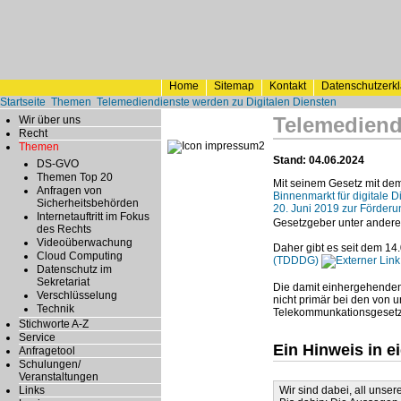
Home
Sitemap
Kontakt
Datenschutzerk
Startseite
Themen
Telemediendienste werden zu Digitalen Diensten
Telemediend
Wir über uns
Recht
Themen
Stand: 04.06.2024
DS-GVO
Themen Top 20
Mit seinem Gesetz mit d
Anfragen von
Binnenmarkt für digitale
Sicherheitsbehörden
20. Juni 2019 zur Förderu
Internetauftritt im Fokus
Gesetzgeber unter anderem 
des Rechts
Videoüberwachung
Daher gibt es seit dem 1
Cloud Computing
(TDDDG)
Datenschutz im
Sekretariat
Die damit einhergehenden i
Verschlüsselung
nicht primär bei den von 
Technik
Telekommunkationsgesetz) 
Stichworte A-Z
Service
Ein Hinweis in e
Anfragetool
Schulungen/
Veranstaltungen
Wir sind dabei, all uns
Links