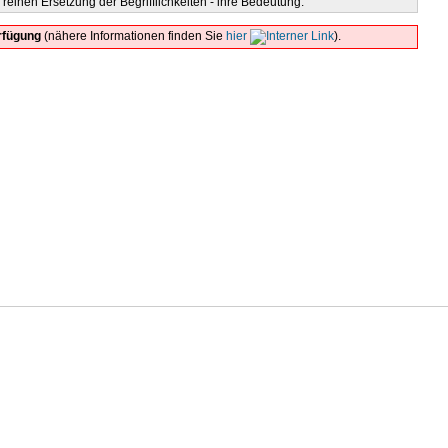
reinen Ersetzung der Begrifflichkeiten - ihre Bedeutung.
rfügung
(nähere Informationen finden Sie
hier
).