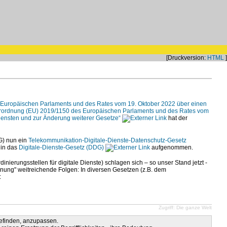
[Druckversion:
HTML
]
 Europäischen Parlaments und des Rates vom 19. Oktober 2022 über einen
 Verordnung (EU) 2019/1150 des Europäischen Parlaments und des Rates vom
diensten und zur Änderung weiterer Gesetze“
hat der
G) nun ein
Telekommunikation-Digitale-Dienste-Datenschutz-Gesetz
 in das
Digitale-Dienste-Gesetz (DDG)
aufgenommen.
ierungsstellen für digitale Dienste) schlagen sich – so unser Stand jetzt -
nung" weitreichende Folgen: In diversen Gesetzen (z.B. dem
:
Zugriff: Die ganze Welt
befinden, anzupassen.