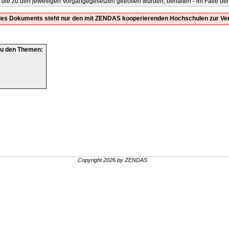
 die zu den jeweiligen Vorgängegesetzen getroffen wurden, behalten - im Falle der 
t des Dokuments steht nur den mit ZENDAS kooperierenden Hochschulen zur Ve
zu den Themen:
Copyright 2026 by ZENDAS
.
.