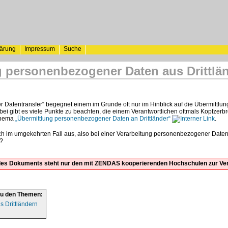
lärung
Impressum
Suche
g personenbezogener Daten aus Drittlä
r Datentransfer“ begegnet einem im Grunde oft nur im Hinblick auf die Übermitt
bei gibt es viele Punkte zu beachten, die einem Verantwortlichen oftmals Kopfzerb
Thema
„Übermittlung personenbezogener Daten an Drittländer“
.
ich im umgekehrten Fall aus, also bei einer Verarbeitung personenbezogener Date
?
t des Dokuments steht nur den mit ZENDAS kooperierenden Hochschulen zur Ve
zu den Themen:
s Drittländern