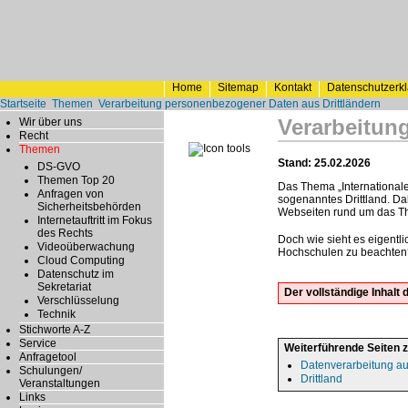
Home
Sitemap
Kontakt
Datenschutzerk
Startseite
Themen
Verarbeitung personenbezogener Daten aus Drittländern
Verarbeitun
Wir über uns
Recht
Themen
Stand: 25.02.2026
DS-GVO
Themen Top 20
Das Thema „Internationale
Anfragen von
sogenanntes Drittland. Da
Sicherheitsbehörden
Webseiten rund um das 
Internetauftritt im Fokus
des Rechts
Doch wie sieht es eigentl
Videoüberwachung
Hochschulen zu beachten
Cloud Computing
Datenschutz im
Sekretariat
Der vollständige Inhal
Verschlüsselung
Technik
Stichworte A-Z
Service
Weiterführende Seiten 
Anfragetool
Datenverarbeitung au
Schulungen/
Drittland
Veranstaltungen
Links