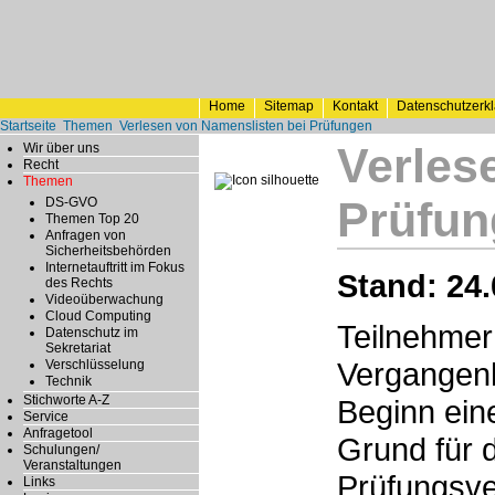
Home
Sitemap
Kontakt
Datenschutzerk
Startseite
Themen
Verlesen von Namenslisten bei Prüfungen
Verles
Wir über uns
Recht
Themen
Prüfun
DS-GVO
Themen Top 20
Anfragen von
Sicherheitsbehörden
Internetauftritt im Fokus
Stand: 24.
des Rechts
Videoüberwachung
Cloud Computing
Teilnehmer
Datenschutz im
Sekretariat
Vergangenh
Verschlüsselung
Technik
Stichworte A-Z
Beginn eine
Service
Anfragetool
Grund für 
Schulungen/
Veranstaltungen
Prüfungsve
Links