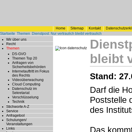
Home
Sitemap
Kontakt
Datenschutzerk
Startseite
Themen
Dienstpost: Nur vertraulich bleibt vertraulich
Dienst
Wir über uns
Recht
Themen
bleibt 
DS-GVO
Themen Top 20
Anfragen von
Sicherheitsbehörden
Internetauftritt im Fokus
Stand: 27.
des Rechts
Videoüberwachung
Cloud Computing
Darf die Ho
Datenschutz im
Sekretariat
Poststelle
Verschlüsselung
Technik
Stichworte A-Z
des Institu
Service
Anfragetool
Schulungen/
Veranstaltungen
Das kommt 
Links