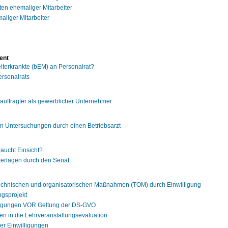
ten ehemaliger Mitarbeiter
liger Mitarbeiter
ent
iterkrankte (bEM) an Personalrat?
ersonalrats
auftragter als gewerblicher Unternehmer
en Untersuchungen durch einen Betriebsarzt
aucht Einsicht?
terlagen durch den Senat
technischen und organisatorischen Maßnahmen (TOM) durch Einwilligung
ngsprojekt
lligungen VOR Geltung der DS-GVO
en in die Lehrveranstaltungsevaluation
er Einwilligungen