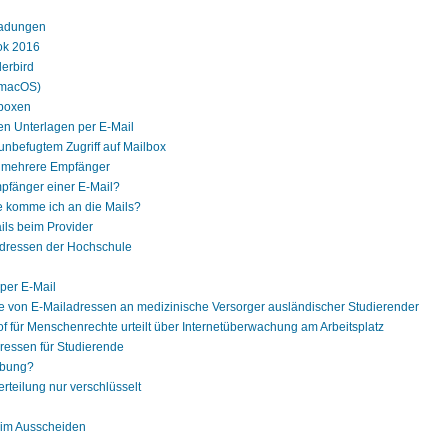
ladungen
ok 2016
erbird
(macOS)
lboxen
en Unterlagen per E-Mail
 unbefugtem Zugriff auf Mailbox
n mehrere Empfänger
mpfänger einer E-Mail?
wie komme ich an die Mails?
ils beim Provider
adressen der Hochschule
per E-Mail
 von E-Mailadressen an medizinische Versorger ausländischer Studierender
f für Menschenrechte urteilt über Internetüberwachung am Arbeitsplatz
ressen für Studierende
rbung?
rteilung nur verschlüsselt
eim Ausscheiden