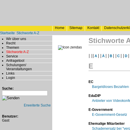
Home
Sitemap
Kontakt
Datenschutzerk
Startseite
Stichworte A-Z
Stichworte 
Wir über uns
Recht
Themen
Stichworte A-Z
A
Ä
B
C
D
Service
Anfragetool
E
Schulungen/
Veranstaltungen
Links
Login
EC
Bargeldloses Bezahlen m
Suche:
EduDIP
Anbieter von Videokonf
Erweiterte Suche
E-Government
E-Government-Gesetz
Benutzer:
Gast
Ehemalige Mitarbeiter
Schadenersatz bei "verg