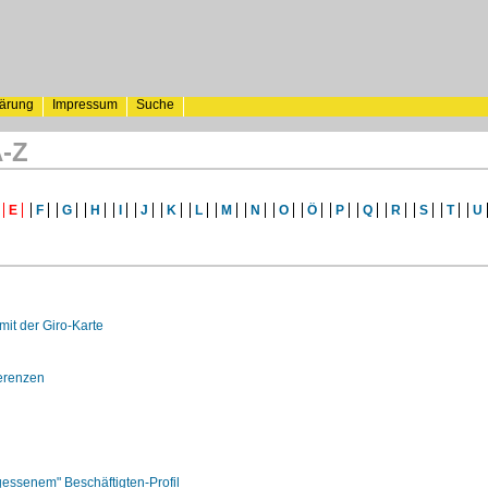
lärung
Impressum
Suche
A-Z
E
F
G
H
I
J
K
L
M
N
O
Ö
P
Q
R
S
T
U
it der Giro-Karte
erenzen
essenem" Beschäftigten-Profil