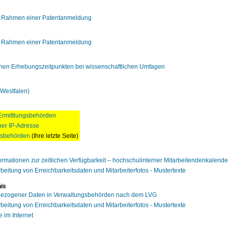
m Rahmen einer Patentanmeldung
m Rahmen einer Patentanmeldung
nen Erhebungszeitpunkten bei wissenschaftlichen Umfagen
Westfalen)
Ermittlungsbehörden
ner IP-Adresse
tsbehörden
(Ihre letzte Seite)
formationen zur zeitlichen Verfügbarkeit – hochschulinterner Mitarbeitendenkalende
rbeitung von Erreichbarkeitsdaten und Mitarbeiterfotos - Mustertexte
nis
bezogener Daten in Verwaltungsbehörden nach dem LVG
rbeitung von Erreichbarkeitsdaten und Mitarbeiterfotos - Mustertexte
 im Internet