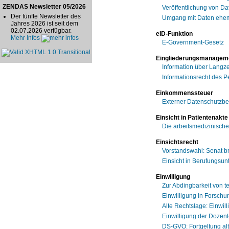
ZENDAS Newsletter 05/2026
Veröffentlichung von Da
Der fünfte Newsletter des
Umgang mit Daten ehema
Jahres 2026 ist seit dem
02.07.2026 verfügbar.
eID-Funktion
Mehr Infos
E-Government-Gesetz
Eingliederungsmanagem
Information über Langze
Informationsrecht des P
Einkommenssteuer
Externer Datenschutzbe
Einsicht in Patientenakte
Die arbeitsmedizinisch
Einsichtsrecht
Vorstandswahl: Senat br
Einsicht in Berufungsun
Einwilligung
Zur Abdingbarkeit von 
Einwilligung in Forschu
Alte Rechtslage: Einwi
Einwilligung der Dozent
DS-GVO: Fortgeltung alt