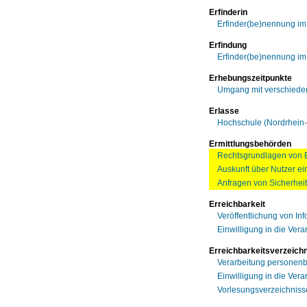
Erfinderin
Erfinder(be)nennung i
Erfindung
Erfinder(be)nennung i
Erhebungszeitpunkte
Umgang mit verschiede
Erlasse
Hochschule (Nordrhein-
Ermittlungsbehörden
Rechtsgrundlagen von 
Auskunft über Nutzer ei
Anfragen von Sicherhei
Erreichbarkeit
Veröffentlichung von In
Einwilligung in die Vera
Erreichbarkeitsverzeich
Verarbeitung personen
Einwilligung in die Vera
Vorlesungsverzeichnisse