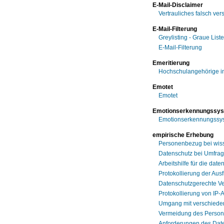
E-Mail-Disclaimer
Vertrauliches falsch ver
E-Mail-Filterung
Greylisting - Graue List
E-Mail-Filterung
Emeritierung
Hochschulangehörige in
Emotet
Emotet
Emotionserkennungssy
Emotionserkennungssys
empirische Erhebung
Personenbezug bei wis
Datenschutz bei Umfra
Arbeitshilfe für die da
Protokollierung der Aus
Datenschutzgerechte Ve
Protokollierung von IP
Umgang mit verschiede
Vermeidung des Person
Anforderungen des Date