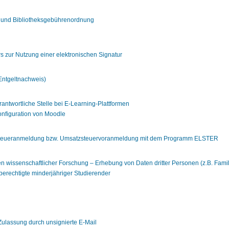
 und Bibliotheksgebührenordnung
rs zur Nutzung einer elektronischen Signatur
Entgeltnachweis)
rantwortliche Stelle bei E-Learning-Plattformen
nfiguration von Moodle
steueranmeldung bzw. Umsatzsteuervoranmeldung mit dem Programm ELSTER
 wissenschaftlicher Forschung – Erhebung von Daten dritter Personen (z.B. Fami
erechtigte minderjähriger Studierender
Zulassung durch unsignierte E-Mail