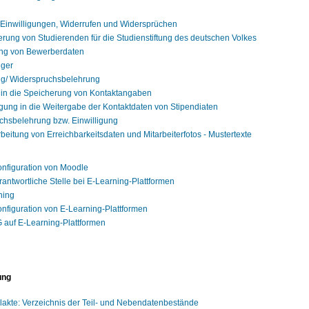
 Einwilligungen, Widerrufen und Widersprüchen
erung von Studierenden für die Studienstiftung des deutschen Volkes
ung von Bewerberdaten
iger
ng/ Widerspruchsbelehrung
g in die Speicherung von Kontaktangaben
ligung in die Weitergabe der Kontaktdaten von Stipendiaten
chsbelehrung bzw. Einwilligung
rbeitung von Erreichbarkeitsdaten und Mitarbeiterfotos - Mustertexte
nfiguration von Moodle
rantwortliche Stelle bei E-Learning-Plattformen
ning
nfiguration von E-Learning-Plattformen
auf E-Learning-Plattformen
ung
lakte: Verzeichnis der Teil- und Nebendatenbestände