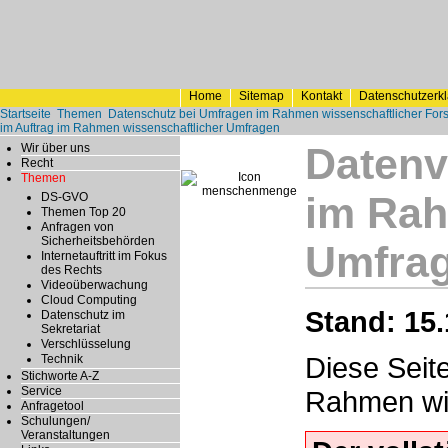
Home
Sitemap
Kontakt
Datenschutzerk
Startseite
Themen
Datenschutz bei Umfragen im Rahmen wissenschaftlicher Fo
im Auftrag im Rahmen wissenschaftlicher Umfragen
Datenv
Wir über uns
Recht
Themen
im Rah
DS-GVO
Themen Top 20
Anfragen von
Sicherheitsbehörden
Umfra
Internetauftritt im Fokus
des Rechts
Videoüberwachung
Cloud Computing
Stand: 15.
Datenschutz im
Sekretariat
Verschlüsselung
Diese Seit
Technik
Stichworte A-Z
Service
Rahmen wis
Anfragetool
Schulungen/
Veranstaltungen