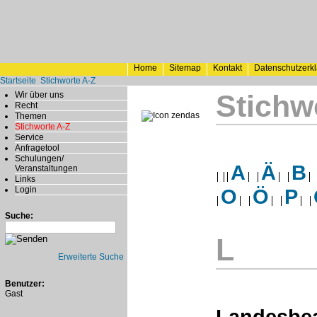
Home
Sitemap
Kontakt
Datenschutzerk
Startseite
Stichworte A-Z
Stichw
Wir über uns
Recht
Themen
Stichworte A-Z
Service
Anfragetool
Schulungen/
A
Ä
B
Veranstaltungen
Links
Login
O
Ö
P
Suche:
L
Erweiterte Suche
Benutzer:
Gast
Landesbe