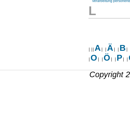
Verarbeitung personen
L
A
Ä
B
O
Ö
P
Copyright