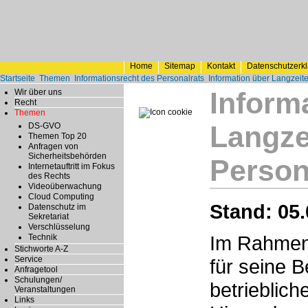
Home
Sitemap
Kontakt
Datenschutzerk
Startseite
Themen
Informationsrecht des Personalrats
Information über Langzeit
Inform
Wir über uns
Recht
Themen
Langze
DS-GVO
Themen Top 20
Anfragen von
Sicherheitsbehörden
Person
Internetauftritt im Fokus
des Rechts
Videoüberwachung
Cloud Computing
Stand: 05.
Datenschutz im
Sekretariat
Verschlüsselung
Im Rahmen 
Technik
Stichworte A-Z
Service
für seine B
Anfragetool
Schulungen/
betrieblic
Veranstaltungen
Links