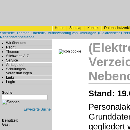
Home
Sitemap
Kontakt
Datenschutzerk
Startseite
Themen
Überblick: Aufbewahrung von Unterlagen
(Elektronische) Pers
Nebendatenbestände
(Elekt
Wir über uns
Recht
Themen
Stichworte A-Z
Verzeic
Service
Anfragetool
Schulungen/
Neben
Veranstaltungen
Links
Login
Stand: 19.
Suche:
Personalak
Erweiterte Suche
Grunddaten
Benutzer:
gegliedert 
Gast