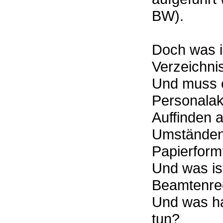
BW).
Doch was is
Verzeichni
Und muss e
Personalakt
Auffinden 
Umständen e
Papierform
Und was ist
Beamtenrec
Und was ha
tun?