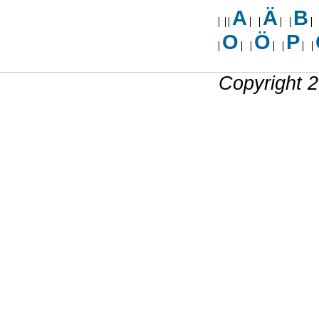
A
Ä
B
O
Ö
P
Copyright