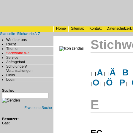
Home
Sitemap
Kontakt
Datenschutzerk
Startseite
Stichworte A-Z
Stichw
Wir über uns
Recht
Themen
Stichworte A-Z
Service
Anfragetool
Schulungen/
A
Ä
B
Veranstaltungen
Links
Login
O
Ö
P
Suche:
E
Erweiterte Suche
Benutzer:
Gast
EC