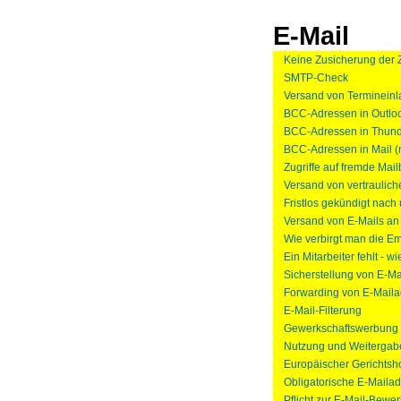
E-Mail
Keine Zusicherung der 
SMTP-Check
Versand von Terminein
BCC-Adressen in Outlo
BCC-Adressen in Thund
BCC-Adressen in Mail 
Zugriffe auf fremde Mai
Versand von vertraulich
Fristlos gekündigt nach
Versand von E-Mails a
Wie verbirgt man die E
Ein Mitarbeiter fehlt - 
Sicherstellung von E-Ma
Forwarding von E-Mail
E-Mail-Filterung
Gewerkschaftswerbung 
Nutzung und Weitergabe
Europäischer Gerichtsho
Obligatorische E-Mailad
Pflicht zur E-Mail-Bewe