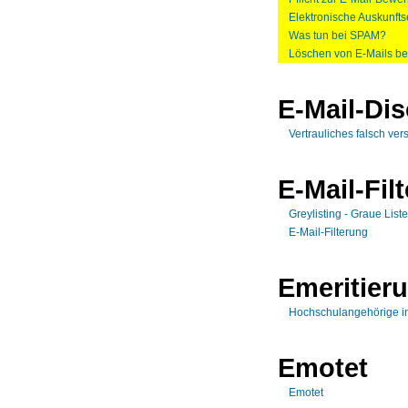
Elektronische Auskunftse
Was tun bei SPAM?
Löschen von E-Mails b
E-Mail-Dis
Vertrauliches falsch ver
E-Mail-Fil
Greylisting - Graue List
E-Mail-Filterung
Emeritier
Hochschulangehörige in
Emotet
Emotet