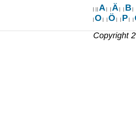
A
Ä
B
O
Ö
P
Copyright