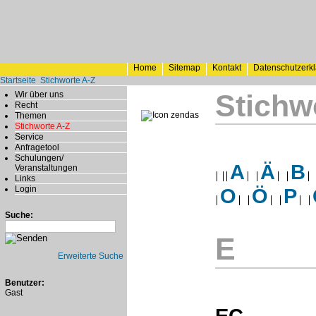
Home
Sitemap
Kontakt
Datenschutzerk
Startseite
Stichworte A-Z
Stichw
Wir über uns
Recht
Themen
Stichworte A-Z
Service
Anfragetool
Schulungen/
A
Ä
B
Veranstaltungen
Links
Login
O
Ö
P
Suche:
E
Erweiterte Suche
Benutzer:
Gast
EC