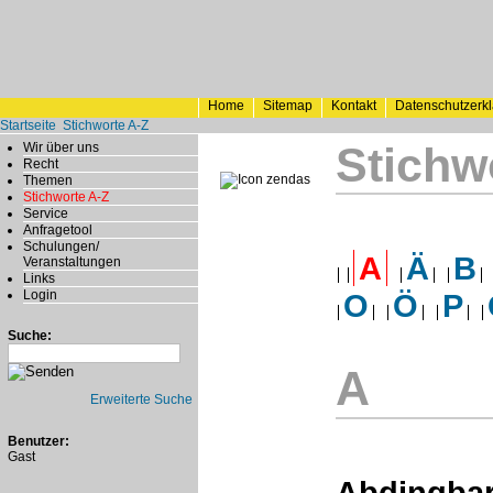
Home
Sitemap
Kontakt
Datenschutzerk
Startseite
Stichworte A-Z
Stichw
Wir über uns
Recht
Themen
Stichworte A-Z
Service
Anfragetool
Schulungen/
A
Ä
B
Veranstaltungen
Links
Login
O
Ö
P
Suche:
A
Erweiterte Suche
Benutzer:
Gast
Abdingbar