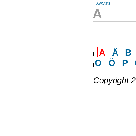
AWStats
A
A
Ä
B
O
Ö
P
Copyright