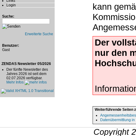
Links
kann gemäß
Login
Kommissio
Suche:
Angemessen
Erweiterte Suche
Der volls
Benutzer:
Gast
nur den 
Hochschu
ZENDAS Newsletter 05/2026
Der fünfte Newsletter des
Jahres 2026 ist seit dem
02.07.2026 verfügbar.
Mehr Infos
Informatio
Weiterführende Seiten 
Angemessenheitsbes
Datenübermittlung in 
Copyright