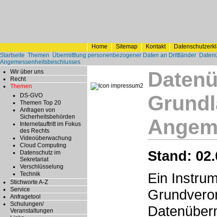
Home
Sitemap
Kontakt
Datenschutzerk
Startseite
Themen
Übermittlung personenbezogener Daten an Drittländer
Datenü
Angemessenheitsbeschlusses
Datenü
Wir über uns
Recht
Themen
Grundl
DS-GVO
Themen Top 20
Anfragen von
Sicherheitsbehörden
Angem
Internetauftritt im Fokus
des Rechts
Videoüberwachung
Cloud Computing
Stand: 02.
Datenschutz im
Sekretariat
Verschlüsselung
Ein Instrum
Technik
Stichworte A-Z
Service
Grundvero
Anfragetool
Schulungen/
Datenübermi
Veranstaltungen