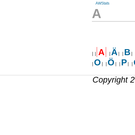
AWStats
A
A
Ä
B
O
Ö
P
Copyright