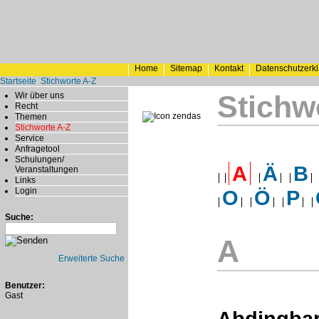
Home
Sitemap
Kontakt
Datenschutzerk
Startseite
Stichworte A-Z
Stichw
Wir über uns
Recht
Themen
Stichworte A-Z
Service
Anfragetool
Schulungen/
A
Ä
B
Veranstaltungen
Links
Login
O
Ö
P
Suche:
A
Erweiterte Suche
Benutzer:
Gast
Abdingbar