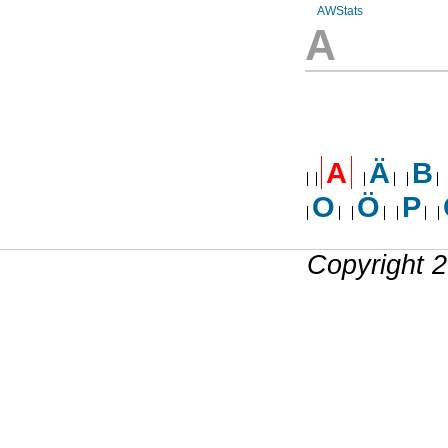
AWStats
A
A
Ä
B
O
Ö
P
Copyright