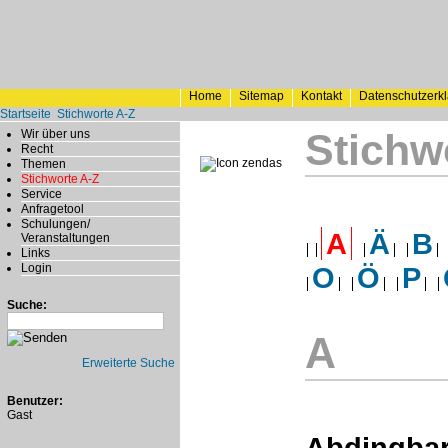
Home
Sitemap
Kontakt
Datenschutzerk
Startseite
Stichworte A-Z
Stichw
Wir über uns
Recht
Themen
Stichworte A-Z
Service
Anfragetool
Schulungen/
A
Ä
B
Veranstaltungen
Links
Login
O
Ö
P
Suche:
A
Erweiterte Suche
Benutzer:
Gast
Abdingbar