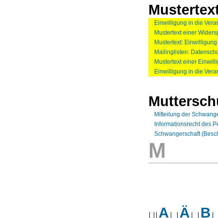
Mustertex
Einwilligung in die Vera
Mustertext einer Wider
Mustertext: Einwilligun
Mailinglisten: Datenschu
Mustertext einer Einwil
Einwilligung in die Vera
Muttersch
Mitteilung der Schwange
Informationsrecht des P
Schwangerschaft (Beschä
M
A
Ä
B