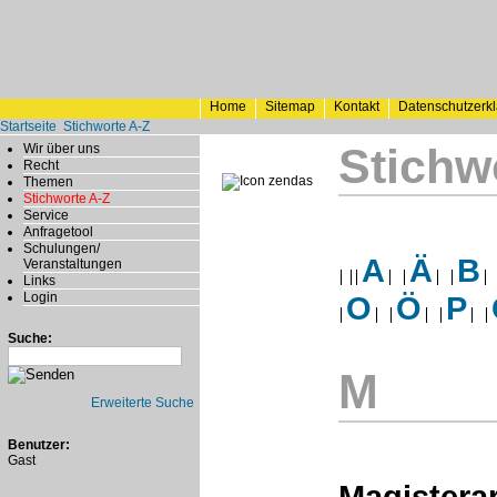
Home
Sitemap
Kontakt
Datenschutzerk
Startseite
Stichworte A-Z
Stichw
Wir über uns
Recht
Themen
Stichworte A-Z
Service
Anfragetool
Schulungen/
A
Ä
B
Veranstaltungen
Links
Login
O
Ö
P
Suche:
M
Erweiterte Suche
Benutzer:
Gast
Magisterar