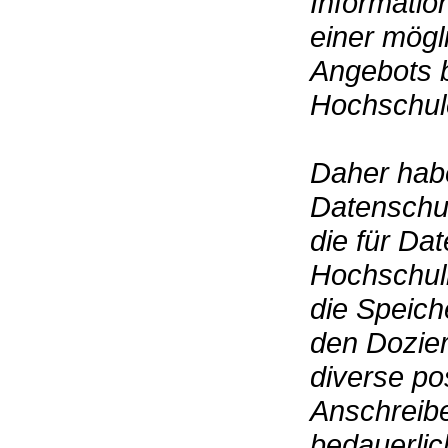
Information
einer mögl
Angebots 
Hochschul
Daher habe
Datenschu
die für Da
Hochschull
die Speich
den Dozie
diverse po
Anschreibe
bedauerli