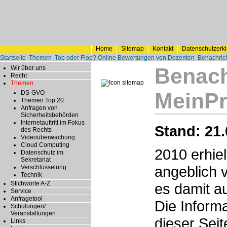
Home
Sitemap
Kontakt
Datenschutzerk
Startseite
Themen
Top oder Flop? Online Bewertungen von Dozenten
Benachrich
Benach
Wir über uns
Recht
Themen
MeinPr
DS-GVO
Themen Top 20
Anfragen von
Sicherheitsbehörden
Internetauftritt im Fokus
Stand: 21.
des Rechts
Videoüberwachung
Cloud Computing
2010 erhiel
Datenschutz im
Sekretariat
angeblich 
Verschlüsselung
Technik
Stichworte A-Z
es damit au
Service
Anfragetool
Die Informa
Schulungen/
Veranstaltungen
dieser Seit
Links