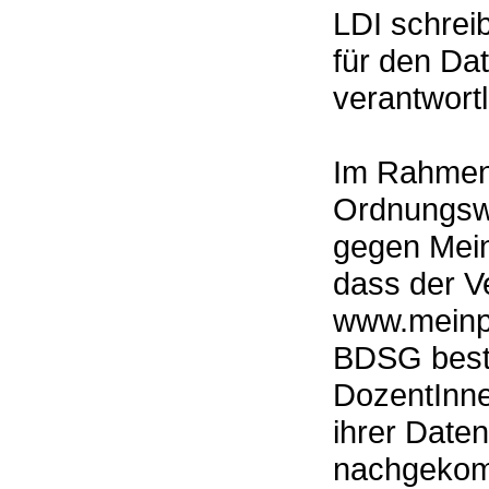
LDI schreib
für den Da
verantwortl
Im Rahmen
Ordnungswi
gegen Mein
dass der Ve
www.meinpr
BDSG beste
DozentInne
ihrer Daten
nachgekom