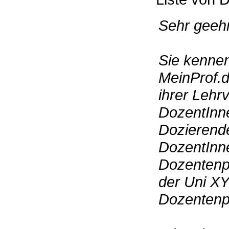
Sehr geehr
Sie kennen
MeinProf.d
ihrer Lehr
DozentInn
Dozierend
DozentInne
Dozentenpr
der Uni XY
Dozentenpr