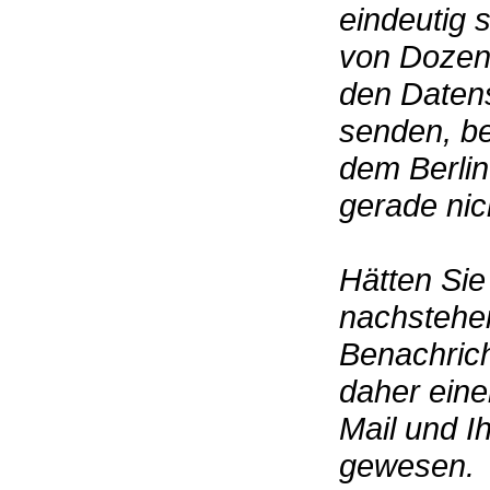
eindeutig s
von Dozent
den Daten
senden, b
dem Berline
gerade nich
Hätten Sie 
nachstehen
Benachrich
daher ein
Mail und I
gewesen.