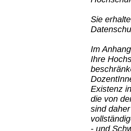
Sie erhalt
Datenschut
Im Anhang 
Ihre Hochs
beschränke
DozentInne
Existenz i
die von de
sind daher 
vollständi
- und Sch