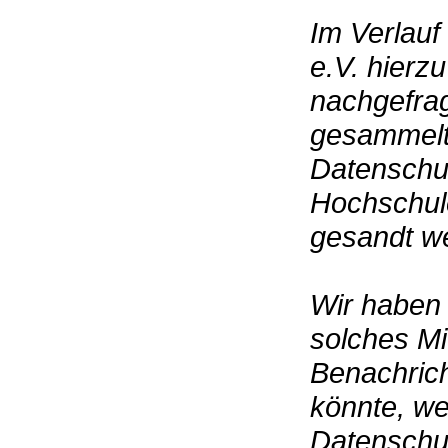
Im Verlauf
e.V. hierz
nachgefrag
gesammelt
Datenschut
Hochschule
gesandt w
Wir haben 
solches Mi
Benachrich
könnte, we
Datenschu