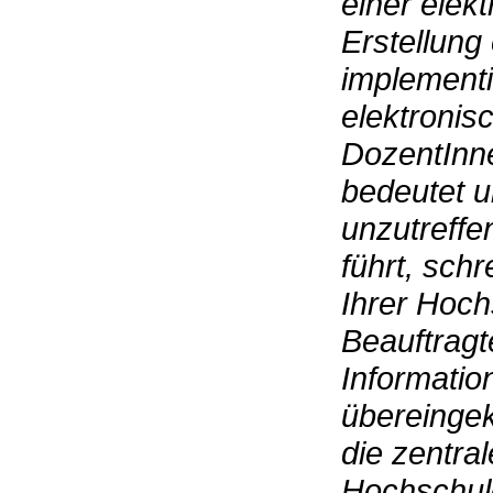
einer elek
Erstellung
implementie
elektronis
DozentInn
bedeutet 
unzutreffe
führt, sch
Ihrer Hoch
Beauftragt
Information
übereingek
die zentra
Hochschule