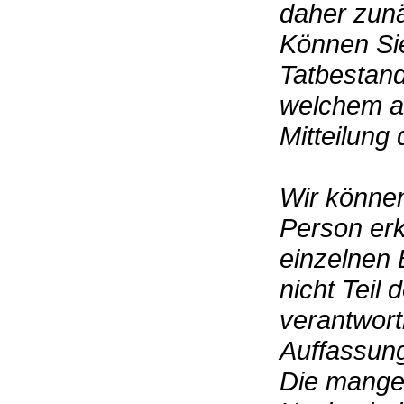
daher zunä
Können Sie
Tatbestan
welchem an
Mitteilung 
Wir können
Person erk
einzelnen B
nicht Teil
verantwortl
Auffassun
Die mange