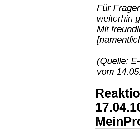
Für Frage
weiterhin 
Mit freund
[namentlic
(Quelle: E
vom 14.05
Reakti
17.04.1
MeinPro