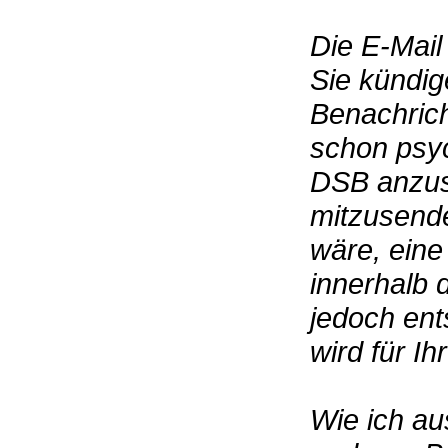
Die E-Mail
Sie kündig
Benachrich
schon psyc
DSB anzusc
mitzusende
wäre, eine
innerhalb
jedoch ent
wird für I
Wie ich au