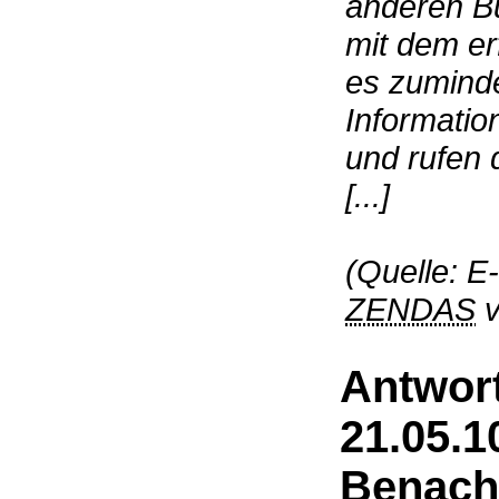
anderen B
mit dem er
es zuminde
Informati
und rufen 
[...]
(Quelle: E
ZENDAS
v
Antwort
21.05.1
Benach