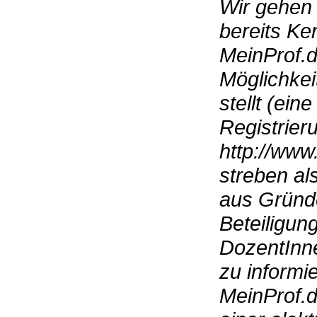
Wir gehen 
bereits Ken
MeinProf.d
Möglichkei
stellt (ein
Registrier
http://www
streben al
aus Gründ
Beteiligun
DozentInn
zu informie
MeinProf.d