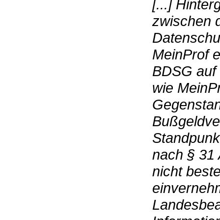
[...] Hinte
zwischen d
Datenschut
MeinProf e
BDSG auf 
wie MeinPro
Gegenstan
Bußgeldve
Standpunkt
nach § 31 
nicht beste
einvernehm
Landesbea