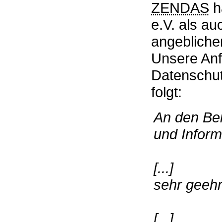
ZENDAS
h
e.V. als a
angebliche
Unsere Anf
Datenschut
folgt:
An den Ber
und Informa
[...]
sehr geeh
[...]