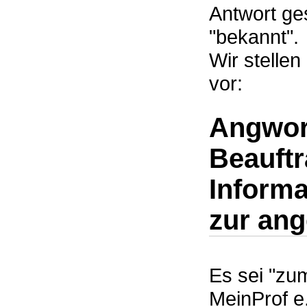
Antwort ge
"bekannt".
Wir stelle
vor:
Angwort
Beauftr
Informa
zur ang
Es sei "zu
MeinProf e.