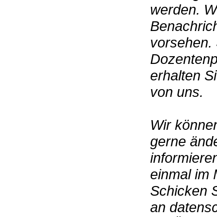
werden. W
Benachric
vorsehen. 
Dozentenpr
erhalten S
von uns.
Wir könne
gerne ände
informiere
einmal im 
Schicken S
an datens