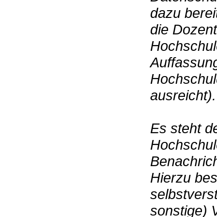
dazu berei
die Dozent
Hochschule 
Auffassung
Hochschuld
ausreicht).
Es steht d
Hochschulen
Benachrich
Hierzu bes
selbstverst
sonstige) 