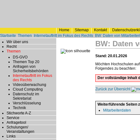
Home
Sitemap
Kontakt
Datenschutzerk
Startseite
Themen
Internetauftritt im Fokus des Rechts
BW: Daten von Mitarbeiteri
BW: Daten vo
Wir über uns
Recht
Themen
Stand: 20.01.2026
DS-GVO
Themen Top 20
Möchten Hochschulen auf i
Anfragen von
Folgendes zu beachten:
Sicherheitsbehörden
Internetauftritt im Fokus
Der vollständige Inhal
des Rechts
Videoüberwachung
Zurück zur Übersicht
Cloud Computing
Datenschutz im
Sekretariat
Verschlüsselung
Weiterführende Seiten 
Technik
Mitarbeiterdaten
Stichworte A-Z
Service
Anfragetool
Schulungen/
Veranstaltungen
Links