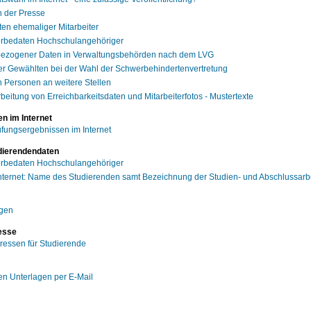
 der Presse
ten ehemaliger Mitarbeiter
terbedaten Hochschulangehöriger
bezogener Daten in Verwaltungsbehörden nach dem LVG
r Gewählten bei der Wahl der Schwerbehindertenvertretung
n Personen an weitere Stellen
rbeitung von Erreichbarkeitsdaten und Mitarbeiterfotos - Mustertexte
en im Internet
üfungsergebnissen im Internet
udierendendaten
terbedaten Hochschulangehöriger
nternet: Name des Studierenden samt Bezeichnung der Studien- und Abschlussarb
ngen
resse
ressen für Studierende
en Unterlagen per E-Mail