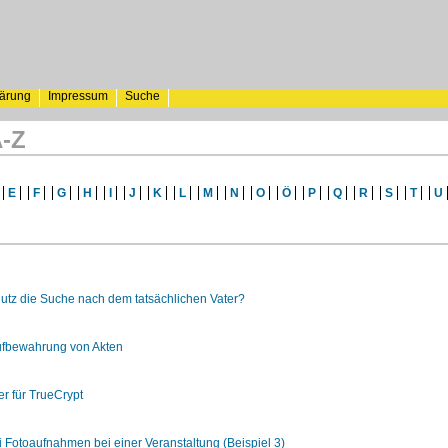
lärung
Impressum
Suche
A-Z
E
F
G
H
I
J
K
L
M
N
O
Ö
P
Q
R
S
T
U
hutz die Suche nach dem tatsächlichen Vater?
ufbewahrung von Akten
er für TrueCrypt
ei Fotoaufnahmen bei einer Veranstaltung (Beispiel 3)