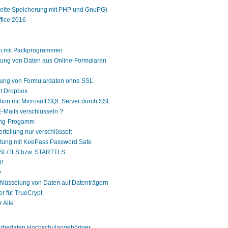
selte Speicherung mit PHP und GnuPG)
fice 2016
en mit Packprogrammen
rung von Daten aus Online-Formularen
gung von Formulardaten ohne SSL
it Dropbox
ion mit Microsoft SQL Server durch SSL
E-Mails verschlüsseln ?
ing-Progamm
rteilung nur verschlüsselt
ltung mit KeePass Password Safe
SSL/TLS bzw. STARTTLS
t!
y
chlüsselung von Daten auf Datenträgern
er für TrueCrypt
 Alle
terbedaten Hochschulangehöriger