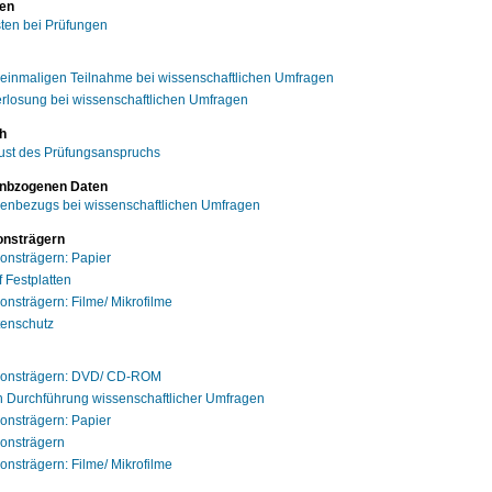
ten
ten bei Prüfungen
 einmaligen Teilnahme bei wissenschaftlichen Umfragen
rlosung bei wissenschaftlichen Umfragen
h
lust des Prüfungsanspruchs
enbzogenen Daten
enbezugs bei wissenschaftlichen Umfragen
onsträgern
ionsträgern: Papier
 Festplatten
onsträgern: Filme/ Mikrofilme
tenschutz
tionsträgern: DVD/ CD-ROM
 Durchführung wissenschaftlicher Umfragen
ionsträgern: Papier
ionsträgern
onsträgern: Filme/ Mikrofilme