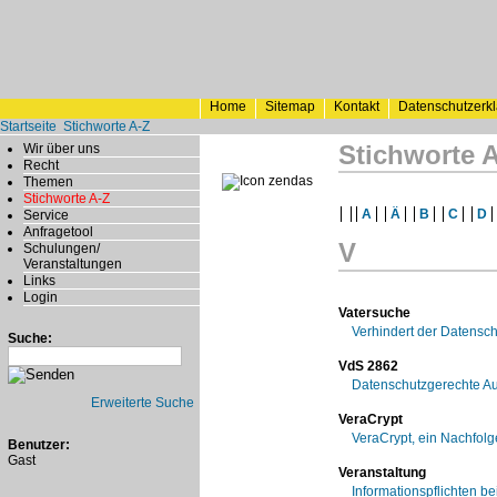
Home
Sitemap
Kontakt
Datenschutzerk
Startseite
Stichworte A-Z
Stichworte 
Wir über uns
Recht
Themen
Stichworte A-Z
A
Ä
B
C
D
Service
Anfragetool
V
Schulungen/
Veranstaltungen
Links
Login
Vatersuche
Verhindert der Datensc
Suche:
VdS 2862
Datenschutzgerechte A
Erweiterte Suche
VeraCrypt
VeraCrypt, ein Nachfolg
Benutzer:
Gast
Veranstaltung
Informationspflichten b