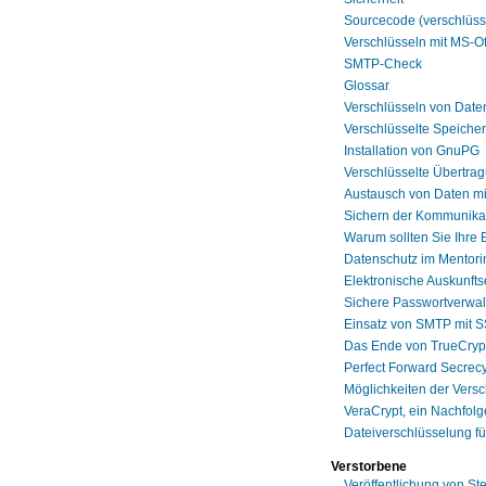
Sourcecode (verschlüs
Verschlüsseln mit MS-Of
SMTP-Check
Glossar
Verschlüsseln von Dat
Verschlüsselte Speiche
Installation von GnuPG
Verschlüsselte Übertra
Austausch von Daten m
Sichern der Kommunikat
Warum sollten Sie Ihre 
Datenschutz im Mentor
Elektronische Auskunftse
Sichere Passwortverwa
Einsatz von SMTP mit 
Das Ende von TrueCryp
Perfect Forward Secrec
Möglichkeiten der Vers
VeraCrypt, ein Nachfolg
Dateiverschlüsselung für
Verstorbene
Veröffentlichung von S