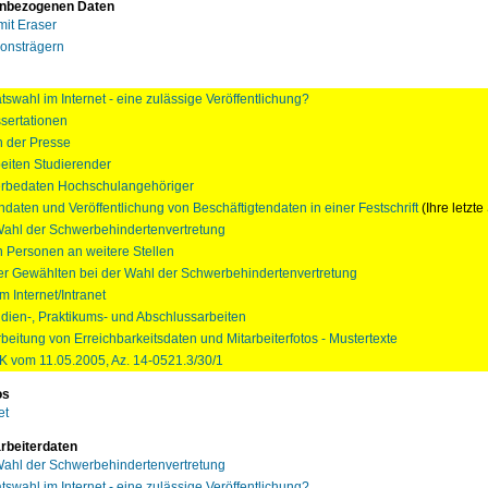
enbezogenen Daten
mit Eraser
ionsträgern
tswahl im Internet - eine zulässige Veröffentlichung?
ssertationen
 der Presse
beiten Studierender
terbedaten Hochschulangehöriger
ndaten und Veröffentlichung von Beschäftigtendaten in einer Festschrift
(Ihre letzte
ahl der Schwerbehindertenvertretung
n Personen an weitere Stellen
r Gewählten bei der Wahl der Schwerbehindertenvertretung
 Internet/Intranet
udien-, Praktikums- und Abschlussarbeiten
rbeitung von Erreichbarkeitsdaten und Mitarbeiterfotos - Mustertexte
 vom 11.05.2005, Az. 14-0521.3/30/1
os
et
arbeiterdaten
ahl der Schwerbehindertenvertretung
tswahl im Internet - eine zulässige Veröffentlichung?