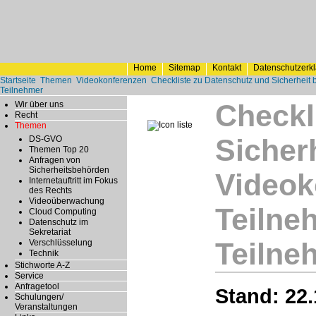
Home
Sitemap
Kontakt
Datenschutzerk
Startseite
Themen
Videokonferenzen
Checkliste zu Datenschutz und Sicherheit 
Teilnehmer
Checkl
Wir über uns
Recht
Themen
Sicherh
DS-GVO
Themen Top 20
Anfragen von
Sicherheitsbehörden
Videok
Internetauftritt im Fokus
des Rechts
Videoüberwachung
Teilne
Cloud Computing
Datenschutz im
Sekretariat
Teilne
Verschlüsselung
Technik
Stichworte A-Z
Service
Anfragetool
Stand: 22.
Schulungen/
Veranstaltungen