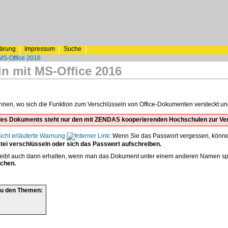
lärung
Impressum
Suche
 MS-Office 2016
ln mit MS-Office 2016
 Ihnen, wo sich die Funktion zum Verschlüsseln von Office-Dokumenten versteckt u
t des Dokuments steht nur den mit ZENDAS kooperierenden Hochschulen zur Ve
sicht erläuterte Warnung
: Wenn Sie das Passwort vergessen, können 
atei verschlüsseln oder sich das Passwort aufschreiben.
leibt auch dann erhalten, wenn man das Dokument unter einem anderen Namen spe
chen.
zu den Themen: