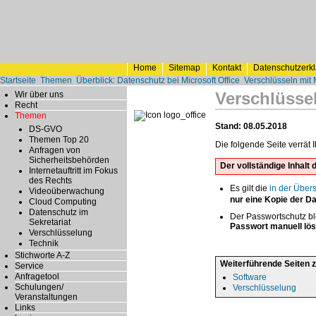
Home
Sitemap
Kontakt
Datenschutzerk
Startseite
Themen
Überblick: Datenschutz bei Microsoft Office
Verschlüsseln mit
Verschlüsse
Wir über uns
Recht
Themen
Stand: 08.05.2018
DS-GVO
Themen Top 20
Die folgende Seite verrät
Anfragen von
Sicherheitsbehörden
Der vollständige Inhal
Internetauftritt im Fokus
des Rechts
Es gilt die
in der Über
Videoüberwachung
nur eine Kopie der D
Cloud Computing
Datenschutz im
Der Passwortschutz b
Sekretariat
Passwort manuell lös
Verschlüsselung
Technik
Stichworte A-Z
Weiterführende Seiten 
Service
Anfragetool
Software
Schulungen/
Verschlüsselung
Veranstaltungen
Links