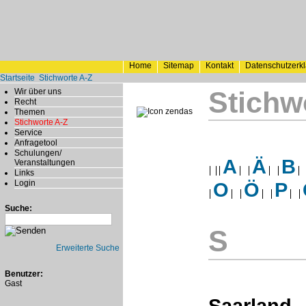
Home
Sitemap
Kontakt
Datenschutzerk
Startseite
Stichworte A-Z
Stichw
Wir über uns
Recht
Themen
Stichworte A-Z
Service
Anfragetool
Schulungen/
A
Ä
B
Veranstaltungen
Links
Login
O
Ö
P
Suche:
S
Erweiterte Suche
Benutzer:
Gast
Saarland