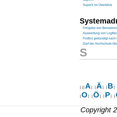
SuperX im Überblick
Systemadm
Freigabe von Benutzer
Auswertung von Logfiles
Fristlos gekündigt nach
Darf die Hochschule Ab
S
A
Ä
B
O
Ö
P
Copyright