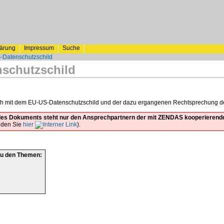
lärung
Impressum
Suche
-Datenschutzschild
schutzschild
sich mit dem EU-US-Datenschutzschild und der dazu ergangenen Rechtsprechung 
t des Dokuments steht nur den Ansprechpartnern der mit ZENDAS kooperieren
inden Sie
hier
).
zu den Themen: