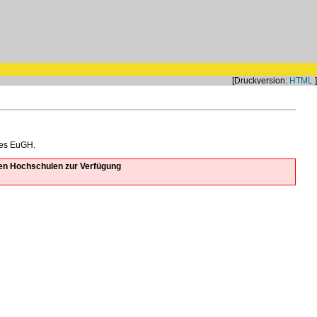
[Druckversion:
HTML
]
des EuGH.
den Hochschulen zur Verfügung