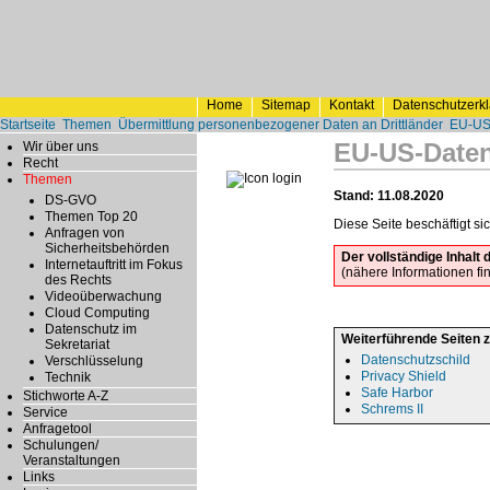
Home
Sitemap
Kontakt
Datenschutzerk
Startseite
Themen
Übermittlung personenbezogener Daten an Drittländer
EU-US
EU-US-Daten
Wir über uns
Recht
Themen
Stand: 11.08.2020
DS-GVO
Themen Top 20
Diese Seite beschäftigt 
Anfragen von
Sicherheitsbehörden
Der vollständige Inhal
Internetauftritt im Fokus
(nähere Informationen f
des Rechts
Videoüberwachung
Cloud Computing
Datenschutz im
Weiterführende Seiten 
Sekretariat
Datenschutzschild
Verschlüsselung
Privacy Shield
Technik
Safe Harbor
Stichworte A-Z
Schrems II
Service
Anfragetool
Schulungen/
Veranstaltungen
Links