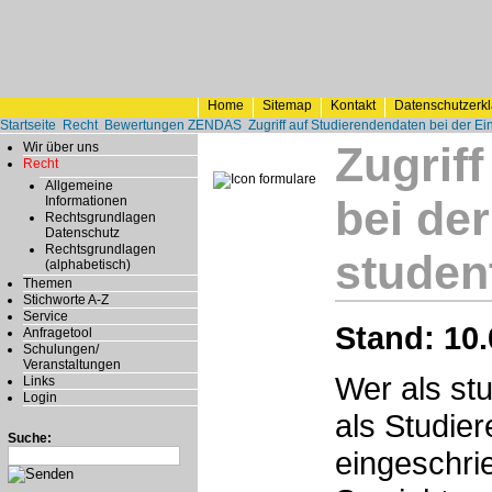
Home
Sitemap
Kontakt
Datenschutzerk
Startseite
Recht
Bewertungen ZENDAS
Zugriff auf Studierendendaten bei der Ein
Zugrif
Wir über uns
Recht
Allgemeine
bei der
Informationen
Rechtsgrundlagen
Datenschutz
Rechtsgrundlagen
student
(alphabetisch)
Themen
Stichworte A-Z
Service
Stand: 10.
Anfragetool
Schulungen/
Veranstaltungen
Wer als stu
Links
Login
als Studie
Suche:
eingeschri