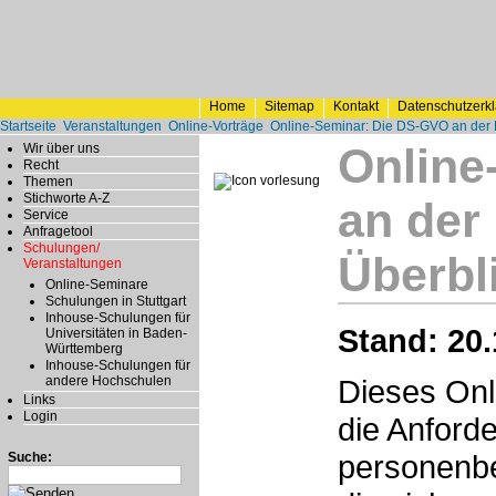
Home
Sitemap
Kontakt
Datenschutzerk
Startseite
Veranstaltungen
Online-Vorträge
Online-Seminar: Die DS-GVO an der H
Online
Wir über uns
Recht
Themen
Stichworte A-Z
an der
Service
Anfragetool
Schulungen/
Überbl
Veranstaltungen
Online-Seminare
Schulungen in Stuttgart
Inhouse-Schulungen für
Stand: 20.
Universitäten in Baden-
Württemberg
Inhouse-Schulungen für
andere Hochschulen
Dieses Onl
Links
Login
die Anford
personenbe
Suche: