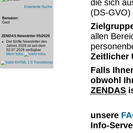
die sich a
Erweiterte Suche
(DS-GVO) 
Benutzer:
Gast
Zielgrupp
allen Berei
ZENDAS Newsletter 05/2026
Der fünfte Newsletter des
personenb
Jahres 2026 ist seit dem
02.07.2026 verfügbar.
Zeitlicher
Mehr Infos
Falls Ihne
obwohl Ih
ZENDAS
i
unsere
F
Info-Serve