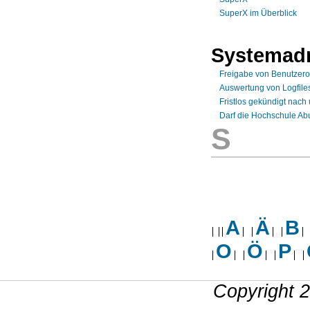
SuperX im Überblick
Systemadm
Freigabe von Benutzer
Auswertung von Logfiles
Fristlos gekündigt nach
Darf die Hochschule Ab
S
A
Ä
B
O
Ö
P
Copyright