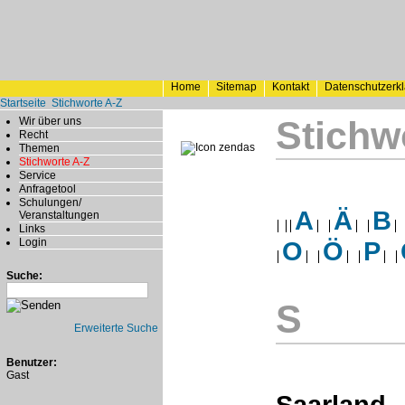
Home
Sitemap
Kontakt
Datenschutzerk
Startseite
Stichworte A-Z
Stichw
Wir über uns
Recht
Themen
Stichworte A-Z
Service
Anfragetool
Schulungen/
A
Ä
B
Veranstaltungen
Links
Login
O
Ö
P
Suche:
S
Erweiterte Suche
Benutzer:
Gast
Saarland