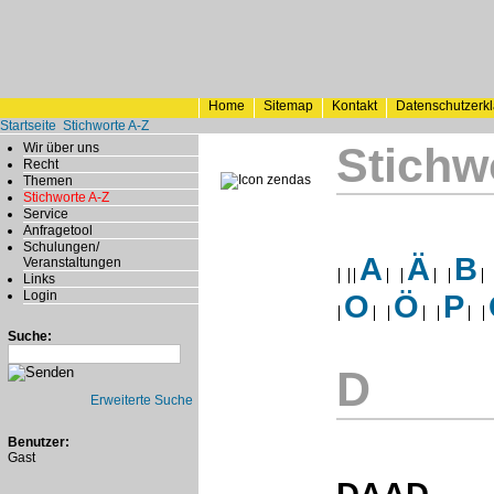
Home
Sitemap
Kontakt
Datenschutzerk
Startseite
Stichworte A-Z
Stichw
Wir über uns
Recht
Themen
Stichworte A-Z
Service
Anfragetool
Schulungen/
A
Ä
B
Veranstaltungen
Links
Login
O
Ö
P
Suche:
D
Erweiterte Suche
Benutzer:
Gast
DAAD