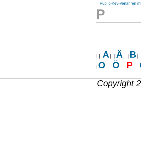
Public-Key-Verfahren 
P
A
Ä
B
O
Ö
P
Copyright