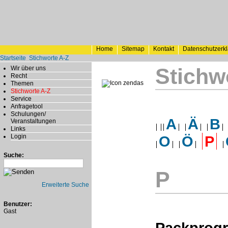
Home
Sitemap
Kontakt
Datenschutzerk
Startseite
Stichworte A-Z
Stichw
Wir über uns
Recht
Themen
Stichworte A-Z
Service
Anfragetool
Schulungen/
A
Ä
B
Veranstaltungen
Links
Login
O
Ö
P
Suche:
P
Erweiterte Suche
Benutzer:
Gast
Packprog