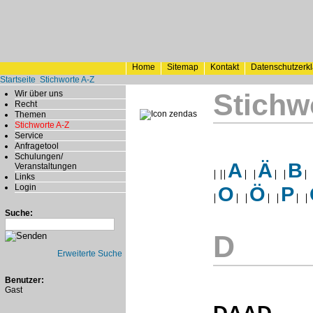
Home
Sitemap
Kontakt
Datenschutzerk
Startseite
Stichworte A-Z
Stichw
Wir über uns
Recht
Themen
Stichworte A-Z
Service
Anfragetool
Schulungen/
A
Ä
B
Veranstaltungen
Links
Login
O
Ö
P
Suche:
D
Erweiterte Suche
Benutzer:
Gast
DAAD