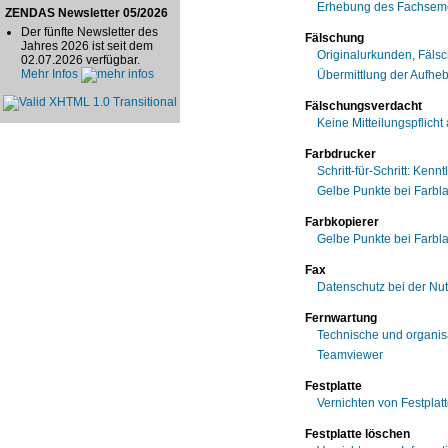
Erhebung des Fachseme
ZENDAS Newsletter 05/2026
Der fünfte Newsletter des
Fälschung
Jahres 2026 ist seit dem
Originalurkunden, Fäls
02.07.2026 verfügbar.
Mehr Infos
Übermittlung der Aufhe
Fälschungsverdacht
Keine Mitteilungspflich
Farbdrucker
Schritt-für-Schritt: Ken
Gelbe Punkte bei Farbl
Farbkopierer
Gelbe Punkte bei Farbl
Fax
Datenschutz bei der Nu
Fernwartung
Technische und organis
Teamviewer
Festplatte
Vernichten von Festplat
Festplatte löschen