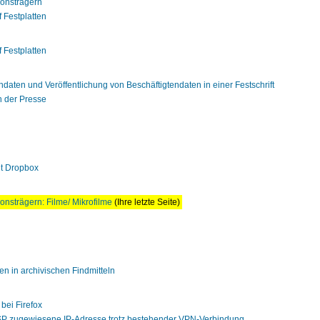
ionsträgern
 Festplatten
 Festplatten
ndaten und Veröffentlichung von Beschäftigtendaten in einer Festschrift
 der Presse
it Dropbox
onsträgern: Filme/ Mikrofilme
(Ihre letzte Seite)
 in archivischen Findmitteln
bei Firefox
SP zugewiesene IP-Adresse trotz bestehender VPN-Verbindung