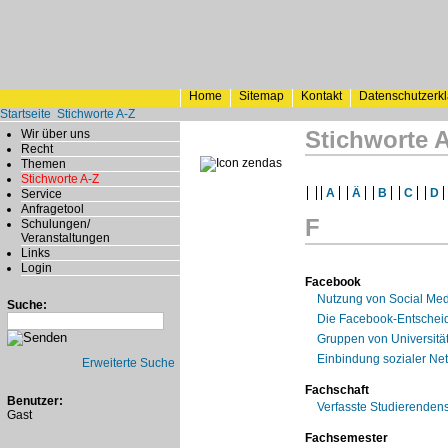
Home
Sitemap
Kontakt
Datenschutzerk
Startseite
Stichworte A-Z
Stichworte 
Wir über uns
Recht
Themen
Stichworte A-Z
A
Ä
B
C
D
Service
Anfragetool
F
Schulungen/
Veranstaltungen
Links
Login
Facebook
Nutzung von Social Med
Suche:
Die Facebook-Entschei
Gruppen von Universitä
Einbindung sozialer Net
Erweiterte Suche
Fachschaft
Benutzer:
Verfasste Studierendensc
Gast
Fachsemester