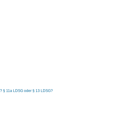
bar? § 11a LDSG oder § 13 LDSG?