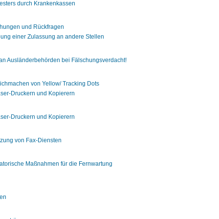
sters durch Krankenkassen
chungen und Rückfragen
bung einer Zulassung an andere Stellen
t an Ausländerbehörden bei Fälschungsverdacht!
ntlichmachen von Yellow/ Tracking Dots
aser-Druckern und Kopierern
aser-Druckern und Kopierern
tzung von Fax-Diensten
atorische Maßnahmen für die Fernwartung
ten