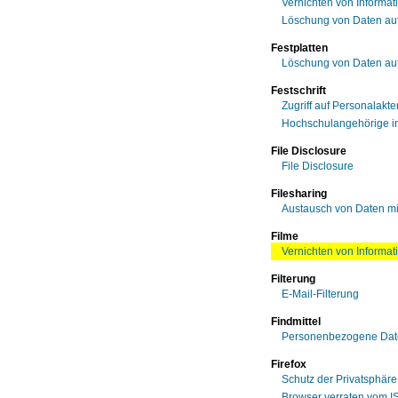
Vernichten von Informat
Löschung von Daten auf
Festplatten
Löschung von Daten auf
Festschrift
Zugriff auf Personalakte
Hochschulangehörige in
File Disclosure
File Disclosure
Filesharing
Austausch von Daten m
Filme
Vernichten von Informati
Filterung
E-Mail-Filterung
Findmittel
Personenbezogene Daten
Firefox
Schutz der Privatsphäre 
Browser verraten vom I