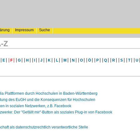
lärung
Impressum
Suche
A-Z
E
F
G
H
I
J
K
L
M
N
O
Ö
P
Q
R
S
T
U
ia Plattformen durch Hochschulen in Baden-Württemberg
dung des EuGH und die Konsequenzen für Hochschulen
ten in sozialen Netzwerken, z.B. Facebook
zwerke: Der "Gefällt mir"-Button als soziales Plug-in von Facebook
haft als datenschutzrechtlich verantwortliche Stelle