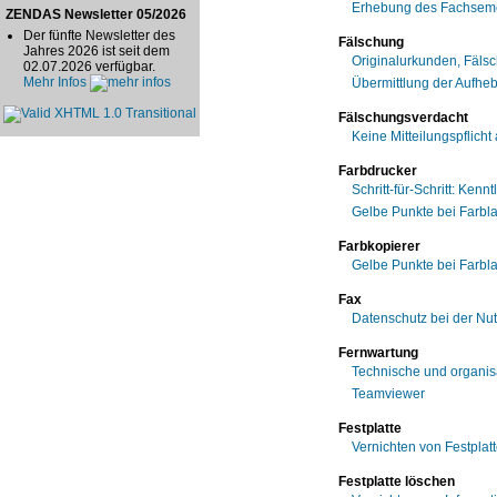
Erhebung des Fachseme
ZENDAS Newsletter 05/2026
Der fünfte Newsletter des
Fälschung
Jahres 2026 ist seit dem
Originalurkunden, Fäls
02.07.2026 verfügbar.
Mehr Infos
Übermittlung der Aufhe
Fälschungsverdacht
Keine Mitteilungspflich
Farbdrucker
Schritt-für-Schritt: Ken
Gelbe Punkte bei Farbl
Farbkopierer
Gelbe Punkte bei Farbl
Fax
Datenschutz bei der Nu
Fernwartung
Technische und organis
Teamviewer
Festplatte
Vernichten von Festplat
Festplatte löschen