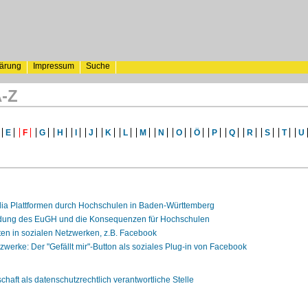
lärung
Impressum
Suche
A-Z
E
F
G
H
I
J
K
L
M
N
O
Ö
P
Q
R
S
T
U
ia Plattformen durch Hochschulen in Baden-Württemberg
dung des EuGH und die Konsequenzen für Hochschulen
ten in sozialen Netzwerken, z.B. Facebook
zwerke: Der "Gefällt mir"-Button als soziales Plug-in von Facebook
haft als datenschutzrechtlich verantwortliche Stelle