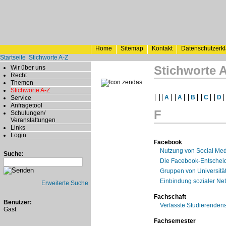
Home
Sitemap
Kontakt
Datenschutzerk
Startseite
Stichworte A-Z
Stichworte 
Wir über uns
Recht
Themen
Stichworte A-Z
A
Ä
B
C
D
Service
Anfragetool
F
Schulungen/
Veranstaltungen
Links
Login
Facebook
Nutzung von Social Med
Suche:
Die Facebook-Entschei
Gruppen von Universitä
Einbindung sozialer Net
Erweiterte Suche
Fachschaft
Benutzer:
Verfasste Studierendensc
Gast
Fachsemester