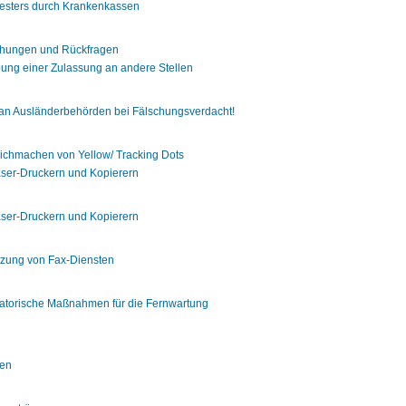
sters durch Krankenkassen
chungen und Rückfragen
bung einer Zulassung an andere Stellen
t an Ausländerbehörden bei Fälschungsverdacht!
ntlichmachen von Yellow/ Tracking Dots
aser-Druckern und Kopierern
aser-Druckern und Kopierern
tzung von Fax-Diensten
atorische Maßnahmen für die Fernwartung
ten