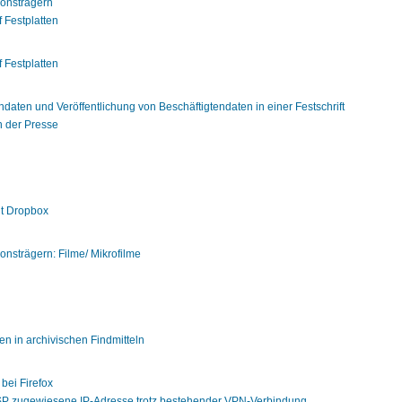
ionsträgern
 Festplatten
 Festplatten
ndaten und Veröffentlichung von Beschäftigtendaten in einer Festschrift
 der Presse
it Dropbox
onsträgern: Filme/ Mikrofilme
 in archivischen Findmitteln
bei Firefox
SP zugewiesene IP-Adresse trotz bestehender VPN-Verbindung