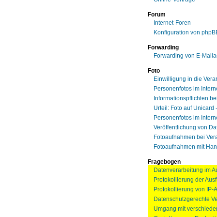
Forum
Internet-Foren
Konfiguration von phpB
Forwarding
Forwarding von E-Mail
Foto
Einwilligung in die Vera
Personenfotos im Intern
Informationspflichten b
Urteil: Foto auf Unicard
Personenfotos im Intern
Veröffentlichung von Da
Fotoaufnahmen bei Ver
Fotoaufnahmen mit Han
Fragebogen
Datenverarbeitung im A
Protokollierung der Aus
Protokollierung von IP
Datenschutzgerechte Ve
Umgang mit verschiede