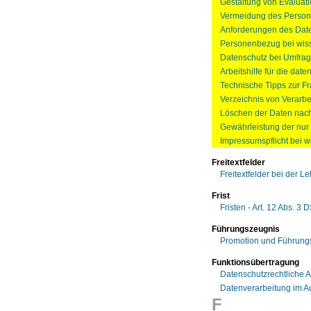
Gestaltung von Evaluat
Vermeidung des Person
Anforderungen des Date
Personenbezug bei wis
Datenschutz bei Umfra
Arbeitshilfe für die da
Technische Tipps zur F
Verzeichnis von Verarbe
Löschen der Daten nach
Gewährleistung der nur
Impressumspflicht bei 
Freitextfelder
Freitextfelder bei der 
Frist
Fristen - Art. 12 Abs. 3
Führungszeugnis
Promotion und Führung
Funktionsübertragung
Datenschutzrechtliche 
Datenverarbeitung im Au
F