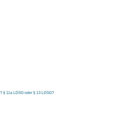
bar? § 11a LDSG oder § 13 LDSG?