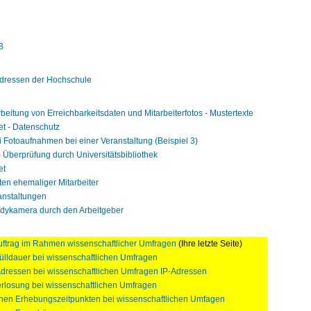
B
adressen der Hochschule
rbeitung von Erreichbarkeitsdaten und Mitarbeiterfotos - Mustertexte
et - Datenschutz
ei Fotoaufnahmen bei einer Veranstaltung (Beispiel 3)
 - Überprüfung durch Universitätsbibliothek
et
ten ehemaliger Mitarbeiter
anstaltungen
dykamera durch den Arbeitgeber
uftrag im Rahmen wissenschaftlicher Umfragen
(Ihre letzte Seite)
fülldauer bei wissenschaftlichen Umfragen
-Adressen bei wissenschaftlichen Umfragen IP-Adressen
rlosung bei wissenschaftlichen Umfragen
nen Erhebungszeitpunkten bei wissenschaftlichen Umfagen