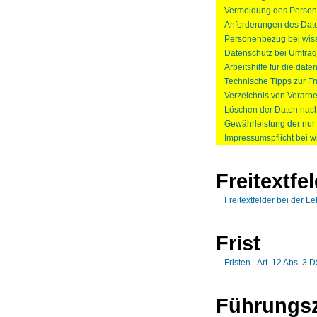
Vermeidung des Person
Anforderungen des Date
Personenbezug bei wis
Datenschutz bei Umfra
Arbeitshilfe für die da
Technische Tipps zur F
Verzeichnis von Verarbe
Löschen der Daten nach
Gewährleistung der nur
Impressumspflicht bei 
Freitextfe
Freitextfelder bei der 
Frist
Fristen - Art. 12 Abs. 3
Führungs