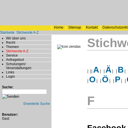
Home
Sitemap
Kontakt
Datenschutzerk
Startseite
Stichworte A-Z
Stichw
Wir über uns
Recht
Themen
Stichworte A-Z
Service
Anfragetool
Schulungen/
A
Ä
B
Veranstaltungen
Links
Login
O
Ö
P
Suche:
F
Erweiterte Suche
Benutzer:
Gast
Facebook